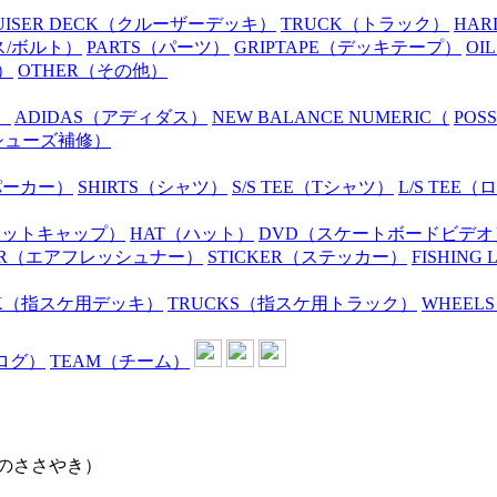
UISER DECK
（クルーザーデッキ）
TRUCK
（トラック）
HAR
ス/ボルト）
PARTS
（パーツ）
GRIPTAPE
（デッキテープ）
OIL
）
OTHER
（その他）
）
ADIDAS
（アディダス）
NEW BALANCE NUMERIC
（
POS
シューズ補修）
パーカー）
SHIRTS
（シャツ）
S/S TEE
（Tシャツ）
L/S TEE
（ロ
ニットキャップ）
HAT
（ハット）
DVD
（スケートボードビデオ
R
（エアフレッシュナー）
STICKER
（ステッカー）
FISHING 
K
（指スケ用デッキ）
TRUCKS
（指スケ用トラック）
WHEELS
ログ）
TEAM
（チーム）
リのささやき）