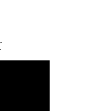
す！
ッ！