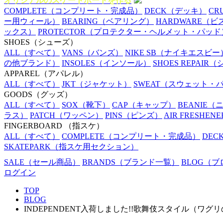
オリジナルのスケートボードを作る
COMPLETE
（コンプリート・完成品）
DECK
（デッキ）
CR
ー用ウィール）
BEARING
（ベアリング）
HARDWARE
（ビ
ックス）
PROTECTOR
（プロテクター・ヘルメット・パッド
SHOES
（シューズ）
ALL
（すべて）
VANS
（バンズ）
NIKE SB
（ナイキエスビー
の他ブランド）
INSOLES
（インソール）
SHOES REPAIR
（
APPAREL
（アパレル）
ALL
（すべて）
JKT
（ジャケット）
SWEAT
（スウェット・
GOODS
（グッズ）
ALL
（すべて）
SOX
（靴下）
CAP
（キャップ）
BEANIE
（
ラス）
PATCH
（ワッペン）
PINS
（ピンズ）
AIR FRESHENE
FINGERBOARD
（指スケ）
ALL
（すべて）
COMPLETE
（コンプリート・完成品）
DEC
SKATEPARK
（指スケ用セクション）
SALE
（セール商品）
BRANDS
（ブランド一覧）
BLOG
（ブ
ログイン
TOP
BLOG
INDEPENDENT入荷しました!!歌舞伎スタイル（ワグ