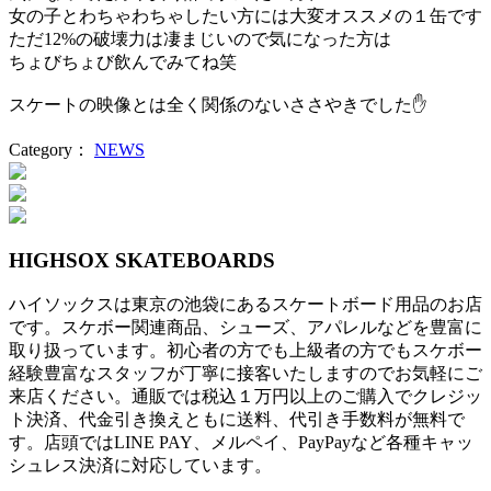
女の子とわちゃわちゃしたい方には大変オススメの１缶です
ただ12%の破壊力は凄まじいので気になった方は
ちょびちょび飲んでみてね笑
スケートの映像とは全く関係のないささやきでした✋
Category：
NEWS
投
稿
ナ
HIGHSOX SKATEBOARDS
ビ
ハイソックスは東京の池袋にあるスケートボード用品のお店
ゲ
です。スケボー関連商品、シューズ、アパレルなどを豊富に
ー
取り扱っています。初心者の方でも上級者の方でもスケボー
経験豊富なスタッフが丁寧に接客いたしますのでお気軽にご
シ
来店ください。通販では税込１万円以上のご購入でクレジッ
ト決済、代金引き換えともに送料、代引き手数料が無料で
ョ
す。店頭ではLINE PAY、メルペイ、PayPayなど各種キャッ
ン
シュレス決済に対応しています。