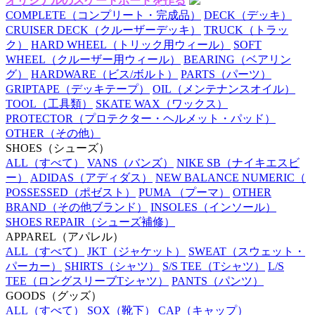
オリジナルのスケートボードを作る
COMPLETE
（コンプリート・完成品）
DECK
（デッキ）
CRUISER DECK
（クルーザーデッキ）
TRUCK
（トラッ
ク）
HARD WHEEL
（トリック用ウィール）
SOFT
WHEEL
（クルーザー用ウィール）
BEARING
（ベアリン
グ）
HARDWARE
（ビス/ボルト）
PARTS
（パーツ）
GRIPTAPE
（デッキテープ）
OIL
（メンテナンスオイル）
TOOL
（工具類）
SKATE WAX
（ワックス）
PROTECTOR
（プロテクター・ヘルメット・パッド）
OTHER
（その他）
SHOES
（シューズ）
ALL
（すべて）
VANS
（バンズ）
NIKE SB
（ナイキエスビ
ー）
ADIDAS
（アディダス）
NEW BALANCE NUMERIC
（
POSSESSED
（ポゼスト）
PUMA
（プーマ）
OTHER
BRAND
（その他ブランド）
INSOLES
（インソール）
SHOES REPAIR
（シューズ補修）
APPAREL
（アパレル）
ALL
（すべて）
JKT
（ジャケット）
SWEAT
（スウェット・
パーカー）
SHIRTS
（シャツ）
S/S TEE
（Tシャツ）
L/S
TEE
（ロングスリーブTシャツ）
PANTS
（パンツ）
GOODS
（グッズ）
ALL
（すべて）
SOX
（靴下）
CAP
（キャップ）