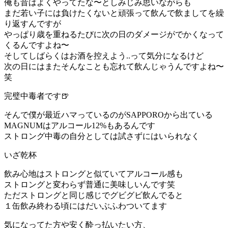
俺も昔はよくやってたな〜としみじみ思いながらも
まだ若い子には負けたくないと頑張って飲んで飲ましてを繰
り返すんですが
やっぱり歳を重ねるたびに次の日のダメージがでかくなって
くるんですよね〜
そしてしばらくはお酒を控えよう..って気分になるけど
次の日にはまたそんなことも忘れて飲んじゃうんですよね〜
笑
完璧中毒者です🍺
そんで僕が最近ハマっているのがSAPPOROから出ている
MAGNUMはアルコール12%もあるんです
ストロング中毒の自分としては試さずにはいられなく
いざ乾杯
飲み心地はストロングと似ていてアルコール感も
ストロングと変わらず普通に美味しいんです笑
ただストロングと同じ感じでグビグビ飲んでると
１缶飲み終わる頃にはだいぶふわついてます
気になってた方や安く酔っ払いたい方、