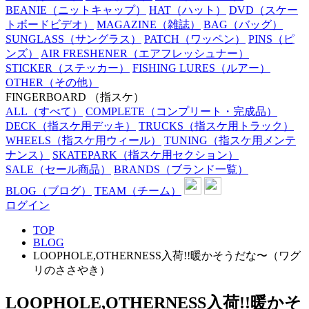
BEANIE
（ニットキャップ）
HAT
（ハット）
DVD
（スケー
トボードビデオ）
MAGAZINE
（雑誌）
BAG
（バッグ）
SUNGLASS
（サングラス）
PATCH
（ワッペン）
PINS
（ピ
ンズ）
AIR FRESHENER
（エアフレッシュナー）
STICKER
（ステッカー）
FISHING LURES
（ルアー）
OTHER
（その他）
FINGERBOARD
（指スケ）
ALL
（すべて）
COMPLETE
（コンプリート・完成品）
DECK
（指スケ用デッキ）
TRUCKS
（指スケ用トラック）
WHEELS
（指スケ用ウィール）
TUNING
（指スケ用メンテ
ナンス）
SKATEPARK
（指スケ用セクション）
SALE
（セール商品）
BRANDS
（ブランド一覧）
BLOG
（ブログ）
TEAM
（チーム）
ログイン
TOP
BLOG
LOOPHOLE,OTHERNESS入荷!!暖かそうだな〜（ワグ
リのささやき）
LOOPHOLE,OTHERNESS入荷!!暖かそ