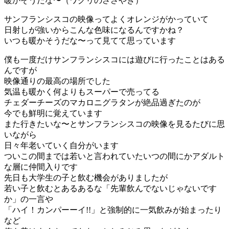
暖かそうだな〜（ワグリのささやき）
サンフランシスコの映像ってよくオレンジがかっていて
日射しが強いからこんな色味になるんですかね？
いつも暖かそうだな〜って見てて思っています
僕も一度だけサンフランシスコには遊びに行ったことはある
んですが
映像通りの最高の場所でした
気温も暖かく何よりもスーパーで売ってる
チェダーチーズのマカロニグラタンが絶品過ぎたのが
今でも鮮明に覚えています
また行きたいな〜とサンフランシスコの映像を見るたびに思
いながら
日々年老いていく自分がいます
ついこの間までは若いと言われていたいつの間にかアダルト
な層に仲間入りです
先日も大学生の子と飲む機会がありましたが
若い子と飲むとあるあるな「先輩飲んでないじゃないです
か」の一言や
「ハイ！カンパーーイ!!」と強制的に一気飲みが始まったり
など