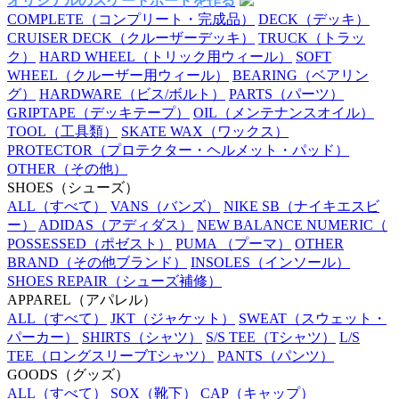
オリジナルのスケートボードを作る
COMPLETE
（コンプリート・完成品）
DECK
（デッキ）
CRUISER DECK
（クルーザーデッキ）
TRUCK
（トラッ
ク）
HARD WHEEL
（トリック用ウィール）
SOFT
WHEEL
（クルーザー用ウィール）
BEARING
（ベアリン
グ）
HARDWARE
（ビス/ボルト）
PARTS
（パーツ）
GRIPTAPE
（デッキテープ）
OIL
（メンテナンスオイル）
TOOL
（工具類）
SKATE WAX
（ワックス）
PROTECTOR
（プロテクター・ヘルメット・パッド）
OTHER
（その他）
SHOES
（シューズ）
ALL
（すべて）
VANS
（バンズ）
NIKE SB
（ナイキエスビ
ー）
ADIDAS
（アディダス）
NEW BALANCE NUMERIC
（
POSSESSED
（ポゼスト）
PUMA
（プーマ）
OTHER
BRAND
（その他ブランド）
INSOLES
（インソール）
SHOES REPAIR
（シューズ補修）
APPAREL
（アパレル）
ALL
（すべて）
JKT
（ジャケット）
SWEAT
（スウェット・
パーカー）
SHIRTS
（シャツ）
S/S TEE
（Tシャツ）
L/S
TEE
（ロングスリーブTシャツ）
PANTS
（パンツ）
GOODS
（グッズ）
ALL
（すべて）
SOX
（靴下）
CAP
（キャップ）