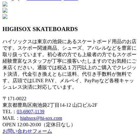
投
稿
ナ
HIGHSOX SKATEBOARDS
ビ
ハイソックスは東京の池袋にあるスケートボード用品のお店
ゲ
です。スケボー関連商品、シューズ、アパレルなどを豊富に
ー
取り扱っています。初心者の方でも上級者の方でもスケボー
経験豊富なスタッフが丁寧に接客いたしますのでお気軽にご
シ
来店ください。通販では税込１万円以上のご購入でクレジッ
ト決済、代金引き換えともに送料、代引き手数料が無料で
ョ
す。店頭ではLINE PAY、メルペイ、PayPayなど各種キャッ
ン
シュレス決済に対応しています。
〒171-0022
東京都豊島区南池袋2丁目14-12 山口ビル2F
TEL：
03-6907-1139
MAIL：
highsox@hi-sox.com
OPEN
12:00-20:00（定休日なし）
お問い合わせフォーム