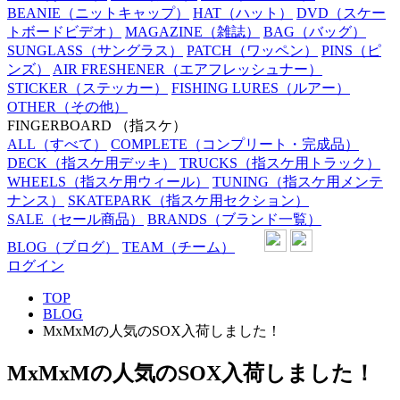
BEANIE
（ニットキャップ）
HAT
（ハット）
DVD
（スケー
トボードビデオ）
MAGAZINE
（雑誌）
BAG
（バッグ）
SUNGLASS
（サングラス）
PATCH
（ワッペン）
PINS
（ピ
ンズ）
AIR FRESHENER
（エアフレッシュナー）
STICKER
（ステッカー）
FISHING LURES
（ルアー）
OTHER
（その他）
FINGERBOARD
（指スケ）
ALL
（すべて）
COMPLETE
（コンプリート・完成品）
DECK
（指スケ用デッキ）
TRUCKS
（指スケ用トラック）
WHEELS
（指スケ用ウィール）
TUNING
（指スケ用メンテ
ナンス）
SKATEPARK
（指スケ用セクション）
SALE
（セール商品）
BRANDS
（ブランド一覧）
BLOG
（ブログ）
TEAM
（チーム）
ログイン
TOP
BLOG
MxMxMの人気のSOX入荷しました！
MxMxMの人気のSOX入荷しました！