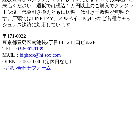
シ
来店ください。通販では税込１万円以上のご購入でクレジッ
ョ
ト決済、代金引き換えともに送料、代引き手数料が無料で
す。店頭ではLINE PAY、メルペイ、PayPayなど各種キャッ
ン
シュレス決済に対応しています。
〒171-0022
東京都豊島区南池袋2丁目14-12 山口ビル2F
TEL：
03-6907-1139
MAIL：
highsox@hi-sox.com
OPEN
12:00-20:00（定休日なし）
お問い合わせフォーム