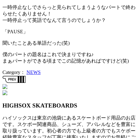
一時停止なしでさらっと見られてしまうようなパートで終わ
らせたくありません！
一時停止って英語でなんて言うのでしょうか？
「PAUSE」
聞いたことある単語だった(笑)
僕のパートの題名はこれで決まりですね♪
まぁパートができる頃までこの記憶があればですけど(笑)
Category：
NEWS
投
稿
ナ
HIGHSOX SKATEBOARDS
ビ
ハイソックスは東京の池袋にあるスケートボード用品のお店
ゲ
です。スケボー関連商品、シューズ、アパレルなどを豊富に
ー
取り扱っています。初心者の方でも上級者の方でもスケボー
経験豊富なスタッフが丁寧に接客いたしますのでお気軽にご