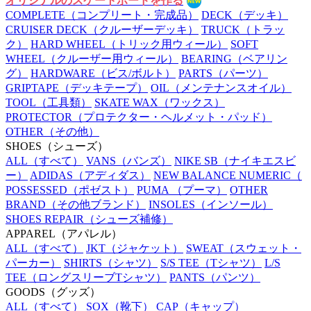
オリジナルのスケートボードを作る
COMPLETE
（コンプリート・完成品）
DECK
（デッキ）
CRUISER DECK
（クルーザーデッキ）
TRUCK
（トラッ
ク）
HARD WHEEL
（トリック用ウィール）
SOFT
WHEEL
（クルーザー用ウィール）
BEARING
（ベアリン
グ）
HARDWARE
（ビス/ボルト）
PARTS
（パーツ）
GRIPTAPE
（デッキテープ）
OIL
（メンテナンスオイル）
TOOL
（工具類）
SKATE WAX
（ワックス）
PROTECTOR
（プロテクター・ヘルメット・パッド）
OTHER
（その他）
SHOES
（シューズ）
ALL
（すべて）
VANS
（バンズ）
NIKE SB
（ナイキエスビ
ー）
ADIDAS
（アディダス）
NEW BALANCE NUMERIC
（
POSSESSED
（ポゼスト）
PUMA
（プーマ）
OTHER
BRAND
（その他ブランド）
INSOLES
（インソール）
SHOES REPAIR
（シューズ補修）
APPAREL
（アパレル）
ALL
（すべて）
JKT
（ジャケット）
SWEAT
（スウェット・
パーカー）
SHIRTS
（シャツ）
S/S TEE
（Tシャツ）
L/S
TEE
（ロングスリーブTシャツ）
PANTS
（パンツ）
GOODS
（グッズ）
ALL
（すべて）
SOX
（靴下）
CAP
（キャップ）