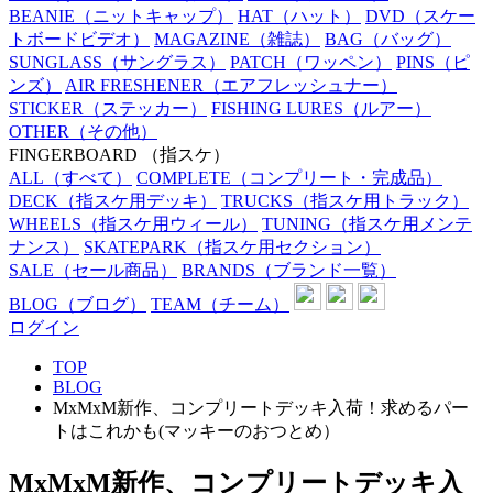
BEANIE
（ニットキャップ）
HAT
（ハット）
DVD
（スケー
トボードビデオ）
MAGAZINE
（雑誌）
BAG
（バッグ）
SUNGLASS
（サングラス）
PATCH
（ワッペン）
PINS
（ピ
ンズ）
AIR FRESHENER
（エアフレッシュナー）
STICKER
（ステッカー）
FISHING LURES
（ルアー）
OTHER
（その他）
FINGERBOARD
（指スケ）
ALL
（すべて）
COMPLETE
（コンプリート・完成品）
DECK
（指スケ用デッキ）
TRUCKS
（指スケ用トラック）
WHEELS
（指スケ用ウィール）
TUNING
（指スケ用メンテ
ナンス）
SKATEPARK
（指スケ用セクション）
SALE
（セール商品）
BRANDS
（ブランド一覧）
BLOG
（ブログ）
TEAM
（チーム）
ログイン
TOP
BLOG
MxMxM新作、コンプリートデッキ入荷！求めるパー
トはこれかも(マッキーのおつとめ）
MxMxM新作、コンプリートデッキ入