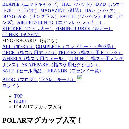
BEANIE
（ニットキャップ）
HAT
（ハット）
DVD
（スケー
トボードビデオ）
MAGAZINE
（雑誌）
BAG
（バッグ）
SUNGLASS
（サングラス）
PATCH
（ワッペン）
PINS
（ピ
ンズ）
AIR FRESHENER
（エアフレッシュナー）
STICKER
（ステッカー）
FISHING LURES
（ルアー）
OTHER
（その他）
FINGERBOARD
（指スケ）
ALL
（すべて）
COMPLETE
（コンプリート・完成品）
DECK
（指スケ用デッキ）
TRUCKS
（指スケ用トラック）
WHEELS
（指スケ用ウィール）
TUNING
（指スケ用メンテ
ナンス）
SKATEPARK
（指スケ用セクション）
SALE
（セール商品）
BRANDS
（ブランド一覧）
BLOG
（ブログ）
TEAM
（チーム）
ログイン
TOP
BLOG
POLARマグカップ入荷！
POLARマグカップ入荷！