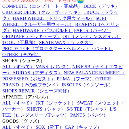
オリジナルのスケートボードを作る
COMPLETE
（コンプリート・完成品）
DECK
（デッキ）
CRUISER DECK
（クルーザーデッキ）
TRUCK
（トラッ
ク）
HARD WHEEL
（トリック用ウィール）
SOFT
WHEEL
（クルーザー用ウィール）
BEARING
（ベアリン
グ）
HARDWARE
（ビス/ボルト）
PARTS
（パーツ）
GRIPTAPE
（デッキテープ）
OIL
（メンテナンスオイル）
TOOL
（工具類）
SKATE WAX
（ワックス）
PROTECTOR
（プロテクター・ヘルメット・パッド）
OTHER
（その他）
SHOES
（シューズ）
ALL
（すべて）
VANS
（バンズ）
NIKE SB
（ナイキエスビ
ー）
ADIDAS
（アディダス）
NEW BALANCE NUMERIC
（
POSSESSED
（ポゼスト）
PUMA
（プーマ）
OTHER
BRAND
（その他ブランド）
INSOLES
（インソール）
SHOES REPAIR
（シューズ補修）
APPAREL
（アパレル）
ALL
（すべて）
JKT
（ジャケット）
SWEAT
（スウェット・
パーカー）
SHIRTS
（シャツ）
S/S TEE
（Tシャツ）
L/S
TEE
（ロングスリーブTシャツ）
PANTS
（パンツ）
GOODS
（グッズ）
ALL
（すべて）
SOX
（靴下）
CAP
（キャップ）