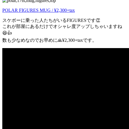
POLAR FIGURES MUG / ¥2,300+tax
スケボーに乗った人たちがいるFIGURESです👏
これが部屋にあるだけでオシャレ度アップしちゃいますね
😆👍
数も少なめなのでお早めに🙏¥2,300+taxです。