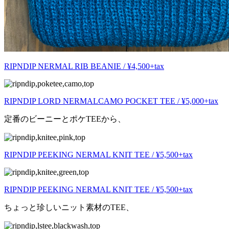
RIPNDIP NERMAL RIB BEANIE / ¥4,500+tax
RIPNDIP LORD NERMALCAMO POCKET TEE / ¥5,000+tax
定番のビーニーとポケTEEから、
RIPNDIP PEEKING NERMAL KNIT TEE / ¥5,500+tax
RIPNDIP PEEKING NERMAL KNIT TEE / ¥5,500+tax
ちょっと珍しいニット素材のTEE、