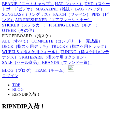
BEANIE
（ニットキャップ）
HAT
（ハット）
DVD
（スケー
トボードビデオ）
MAGAZINE
（雑誌）
BAG
（バッグ）
SUNGLASS
（サングラス）
PATCH
（ワッペン）
PINS
（ピ
ンズ）
AIR FRESHENER
（エアフレッシュナー）
STICKER
（ステッカー）
FISHING LURES
（ルアー）
OTHER
（その他）
FINGERBOARD
（指スケ）
ALL
（すべて）
COMPLETE
（コンプリート・完成品）
DECK
（指スケ用デッキ）
TRUCKS
（指スケ用トラック）
WHEELS
（指スケ用ウィール）
TUNING
（指スケ用メンテ
ナンス）
SKATEPARK
（指スケ用セクション）
SALE
（セール商品）
BRANDS
（ブランド一覧）
BLOG
（ブログ）
TEAM
（チーム）
ログイン
TOP
BLOG
RIPNDIP入荷！
RIPNDIP入荷！