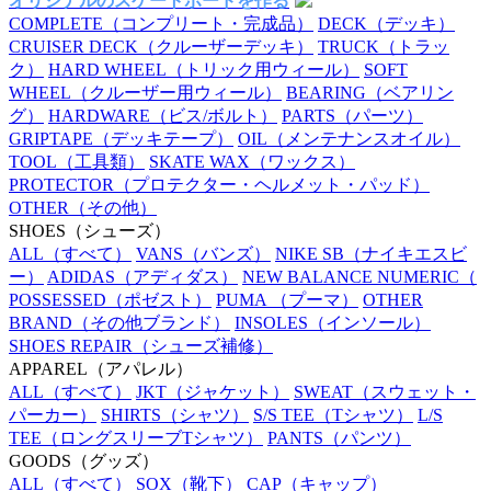
オリジナルのスケートボードを作る
COMPLETE
（コンプリート・完成品）
DECK
（デッキ）
CRUISER DECK
（クルーザーデッキ）
TRUCK
（トラッ
ク）
HARD WHEEL
（トリック用ウィール）
SOFT
WHEEL
（クルーザー用ウィール）
BEARING
（ベアリン
グ）
HARDWARE
（ビス/ボルト）
PARTS
（パーツ）
GRIPTAPE
（デッキテープ）
OIL
（メンテナンスオイル）
TOOL
（工具類）
SKATE WAX
（ワックス）
PROTECTOR
（プロテクター・ヘルメット・パッド）
OTHER
（その他）
SHOES
（シューズ）
ALL
（すべて）
VANS
（バンズ）
NIKE SB
（ナイキエスビ
ー）
ADIDAS
（アディダス）
NEW BALANCE NUMERIC
（
POSSESSED
（ポゼスト）
PUMA
（プーマ）
OTHER
BRAND
（その他ブランド）
INSOLES
（インソール）
SHOES REPAIR
（シューズ補修）
APPAREL
（アパレル）
ALL
（すべて）
JKT
（ジャケット）
SWEAT
（スウェット・
パーカー）
SHIRTS
（シャツ）
S/S TEE
（Tシャツ）
L/S
TEE
（ロングスリーブTシャツ）
PANTS
（パンツ）
GOODS
（グッズ）
ALL
（すべて）
SOX
（靴下）
CAP
（キャップ）