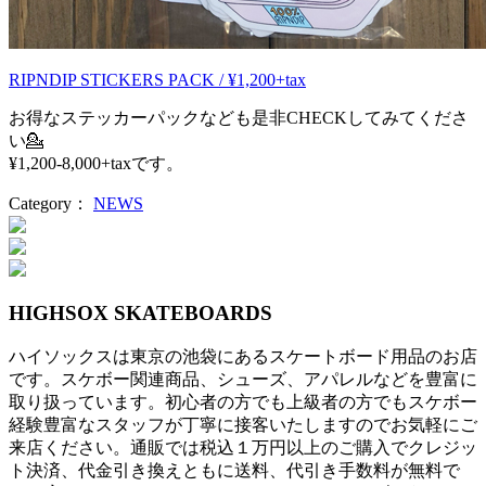
RIPNDIP STICKERS PACK / ¥1,200+tax
お得なステッカーパックなども是非CHECKしてみてくださ
い💁‍
¥1,200-8,000+taxです。
Category：
NEWS
投
稿
ナ
HIGHSOX SKATEBOARDS
ビ
ハイソックスは東京の池袋にあるスケートボード用品のお店
ゲ
です。スケボー関連商品、シューズ、アパレルなどを豊富に
ー
取り扱っています。初心者の方でも上級者の方でもスケボー
経験豊富なスタッフが丁寧に接客いたしますのでお気軽にご
シ
来店ください。通販では税込１万円以上のご購入でクレジッ
ト決済、代金引き換えともに送料、代引き手数料が無料で
ョ