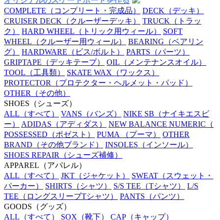
オリジナルのスケートボードを作る
COMPLETE
（コンプリート・完成品）
DECK
（デッキ）
CRUISER DECK
（クルーザーデッキ）
TRUCK
（トラッ
ク）
HARD WHEEL
（トリック用ウィール）
SOFT
WHEEL
（クルーザー用ウィール）
BEARING
（ベアリン
グ）
HARDWARE
（ビス/ボルト）
PARTS
（パーツ）
GRIPTAPE
（デッキテープ）
OIL
（メンテナンスオイル）
TOOL
（工具類）
SKATE WAX
（ワックス）
PROTECTOR
（プロテクター・ヘルメット・パッド）
OTHER
（その他）
SHOES
（シューズ）
ALL
（すべて）
VANS
（バンズ）
NIKE SB
（ナイキエスビ
ー）
ADIDAS
（アディダス）
NEW BALANCE NUMERIC
（
POSSESSED
（ポゼスト）
PUMA
（プーマ）
OTHER
BRAND
（その他ブランド）
INSOLES
（インソール）
SHOES REPAIR
（シューズ補修）
APPAREL
（アパレル）
ALL
（すべて）
JKT
（ジャケット）
SWEAT
（スウェット・
パーカー）
SHIRTS
（シャツ）
S/S TEE
（Tシャツ）
L/S
TEE
（ロングスリーブTシャツ）
PANTS
（パンツ）
GOODS
（グッズ）
ALL
（すべて）
SOX
（靴下）
CAP
（キャップ）