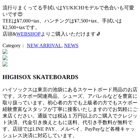
流行りまくってる手拭いはYUKICHIモデルで色合いも可愛
いです😍
TEEは¥7,000+tax、ハンチングは¥7,500+tax、手拭いは
¥2,500+taxです。
店頭&
WEBSHOP
よりご購入いただけます🧦
Category：
NEW ARRIVAL
,
NEWS
投
稿
ナ
HIGHSOX SKATEBOARDS
ビ
ハイソックスは東京の池袋にあるスケートボード用品のお店
ゲ
です。スケボー関連商品、シューズ、アパレルなどを豊富に
ー
取り扱っています。初心者の方でも上級者の方でもスケボー
経験豊富なスタッフが丁寧に接客いたしますのでお気軽にご
シ
来店ください。通販では税込１万円以上のご購入でクレジッ
ト決済、代金引き換えともに送料、代引き手数料が無料で
ョ
す。店頭ではLINE PAY、メルペイ、PayPayなど各種キャッ
ン
シュレス決済に対応しています。