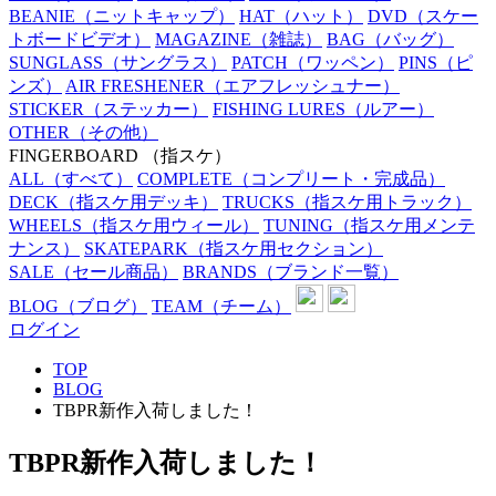
BEANIE
（ニットキャップ）
HAT
（ハット）
DVD
（スケー
トボードビデオ）
MAGAZINE
（雑誌）
BAG
（バッグ）
SUNGLASS
（サングラス）
PATCH
（ワッペン）
PINS
（ピ
ンズ）
AIR FRESHENER
（エアフレッシュナー）
STICKER
（ステッカー）
FISHING LURES
（ルアー）
OTHER
（その他）
FINGERBOARD
（指スケ）
ALL
（すべて）
COMPLETE
（コンプリート・完成品）
DECK
（指スケ用デッキ）
TRUCKS
（指スケ用トラック）
WHEELS
（指スケ用ウィール）
TUNING
（指スケ用メンテ
ナンス）
SKATEPARK
（指スケ用セクション）
SALE
（セール商品）
BRANDS
（ブランド一覧）
BLOG
（ブログ）
TEAM
（チーム）
ログイン
TOP
BLOG
TBPR新作入荷しました！
TBPR新作入荷しました！