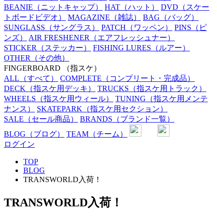
BEANIE
（ニットキャップ）
HAT
（ハット）
DVD
（スケー
トボードビデオ）
MAGAZINE
（雑誌）
BAG
（バッグ）
SUNGLASS
（サングラス）
PATCH
（ワッペン）
PINS
（ピ
ンズ）
AIR FRESHENER
（エアフレッシュナー）
STICKER
（ステッカー）
FISHING LURES
（ルアー）
OTHER
（その他）
FINGERBOARD
（指スケ）
ALL
（すべて）
COMPLETE
（コンプリート・完成品）
DECK
（指スケ用デッキ）
TRUCKS
（指スケ用トラック）
WHEELS
（指スケ用ウィール）
TUNING
（指スケ用メンテ
ナンス）
SKATEPARK
（指スケ用セクション）
SALE
（セール商品）
BRANDS
（ブランド一覧）
BLOG
（ブログ）
TEAM
（チーム）
ログイン
TOP
BLOG
TRANSWORLD入荷！
TRANSWORLD入荷！