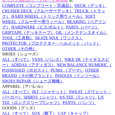
オリジナルのスケートボードを作る
COMPLETE
（コンプリート・完成品）
DECK
（デッキ）
CRUISER DECK
（クルーザーデッキ）
TRUCK
（トラッ
ク）
HARD WHEEL
（トリック用ウィール）
SOFT
WHEEL
（クルーザー用ウィール）
BEARING
（ベアリン
グ）
HARDWARE
（ビス/ボルト）
PARTS
（パーツ）
GRIPTAPE
（デッキテープ）
OIL
（メンテナンスオイル）
TOOL
（工具類）
SKATE WAX
（ワックス）
PROTECTOR
（プロテクター・ヘルメット・パッド）
OTHER
（その他）
SHOES
（シューズ）
ALL
（すべて）
VANS
（バンズ）
NIKE SB
（ナイキエスビ
ー）
ADIDAS
（アディダス）
NEW BALANCE NUMERIC
（
POSSESSED
（ポゼスト）
PUMA
（プーマ）
OTHER
BRAND
（その他ブランド）
INSOLES
（インソール）
SHOES REPAIR
（シューズ補修）
APPAREL
（アパレル）
ALL
（すべて）
JKT
（ジャケット）
SWEAT
（スウェット・
パーカー）
SHIRTS
（シャツ）
S/S TEE
（Tシャツ）
L/S
TEE
（ロングスリーブTシャツ）
PANTS
（パンツ）
GOODS
（グッズ）
ALL
（すべて）
SOX
（靴下）
CAP
（キャップ）