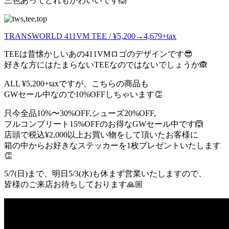
三色あってどれもかわいいです🙆
TRANSWORLD 411VM TEE / ¥5,200→
4,679+tax
TEEは昔懐かしいあの411VMロゴのデザインです😎
好きな方にはたまらないTEEなのではないでしょうか🙈
ALL ¥5,200+taxですが、こちらの商品も
GWセール中なので10%OFFしちゃいます👏
只今全品10%〜30%OFF,シューズ20%OFF,
フルコンプリート15%OFFのお得なGWセール中です🙆
店頭で税込¥2,000以上お買い物をして頂いたお客様に
箱の中からお好きなステッカーを1枚プレゼントいたします
👏
5/7(日)まで、明日5/3(水)も休まず営業いたしますので、
皆様のご来店お待ちしております🙏🏼