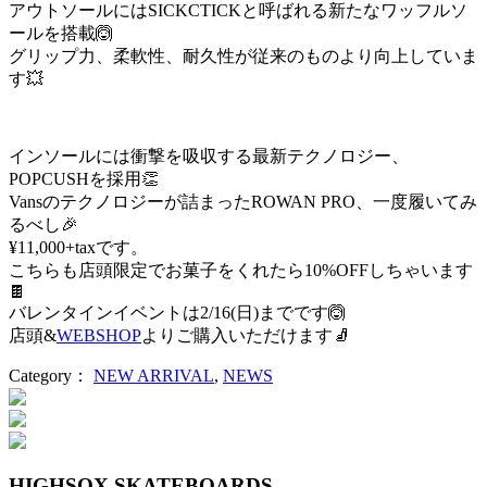
アウトソールにはSICKCTICKと呼ばれる新たなワッフルソ
ールを搭載🙆‍
グリップ力、柔軟性、耐久性が従来のものより向上していま
す💥
インソールには衝撃を吸収する最新テクノロジー、
POPCUSHを採用👏
Vansのテクノロジーが詰まったROWAN PRO、一度履いてみ
るべし🎉
¥11,000+taxです。
こちらも店頭限定でお菓子をくれたら10%OFFしちゃいます
🍫
バレンタインイベントは2/16(日)までです🙆‍
店頭&
WEBSHOP
よりご購入いただけます🧦
Category：
NEW ARRIVAL
,
NEWS
投
稿
ナ
HIGHSOX SKATEBOARDS