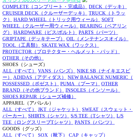
オリジナルのスケートボードを作る
COMPLETE
（コンプリート・完成品）
DECK
（デッキ）
CRUISER DECK
（クルーザーデッキ）
TRUCK
（トラッ
ク）
HARD WHEEL
（トリック用ウィール）
SOFT
WHEEL
（クルーザー用ウィール）
BEARING
（ベアリン
グ）
HARDWARE
（ビス/ボルト）
PARTS
（パーツ）
GRIPTAPE
（デッキテープ）
OIL
（メンテナンスオイル）
TOOL
（工具類）
SKATE WAX
（ワックス）
PROTECTOR
（プロテクター・ヘルメット・パッド）
OTHER
（その他）
SHOES
（シューズ）
ALL
（すべて）
VANS
（バンズ）
NIKE SB
（ナイキエスビ
ー）
ADIDAS
（アディダス）
NEW BALANCE NUMERIC
（
POSSESSED
（ポゼスト）
PUMA
（プーマ）
OTHER
BRAND
（その他ブランド）
INSOLES
（インソール）
SHOES REPAIR
（シューズ補修）
APPAREL
（アパレル）
ALL
（すべて）
JKT
（ジャケット）
SWEAT
（スウェット・
パーカー）
SHIRTS
（シャツ）
S/S TEE
（Tシャツ）
L/S
TEE
（ロングスリーブTシャツ）
PANTS
（パンツ）
GOODS
（グッズ）
ALL
（すべて）
SOX
（靴下）
CAP
（キャップ）