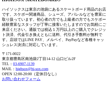
ビ
ハイソックスは東京の池袋にあるスケートボード用品のお店
ゲ
です。スケボー関連商品、シューズ、アパレルなどを豊富に
ー
取り扱っています。初心者の方でも上級者の方でもスケボー
経験豊富なスタッフが丁寧に接客いたしますのでお気軽にご
シ
来店ください。通販では税込１万円以上のご購入でクレジッ
ト決済、代金引き換えともに送料、代引き手数料が無料で
ョ
す。店頭ではLINE PAY、メルペイ、PayPayなど各種キャッ
ン
シュレス決済に対応しています。
〒171-0022
東京都豊島区南池袋2丁目14-12 山口ビル2F
TEL：
03-6907-1139
MAIL：
highsox@hi-sox.com
OPEN
12:00-20:00（定休日なし）
お問い合わせフォーム