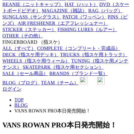
BEANIE
（ニットキャップ）
HAT
（ハット）
DVD
（スケー
トボードビデオ）
MAGAZINE
（雑誌）
BAG
（バッグ）
SUNGLASS
（サングラス）
PATCH
（ワッペン）
PINS
（ピ
ンズ）
AIR FRESHENER
（エアフレッシュナー）
STICKER
（ステッカー）
FISHING LURES
（ルアー）
OTHER
（その他）
FINGERBOARD
（指スケ）
ALL
（すべて）
COMPLETE
（コンプリート・完成品）
DECK
（指スケ用デッキ）
TRUCKS
（指スケ用トラック）
WHEELS
（指スケ用ウィール）
TUNING
（指スケ用メンテ
ナンス）
SKATEPARK
（指スケ用セクション）
SALE
（セール商品）
BRANDS
（ブランド一覧）
BLOG
（ブログ）
TEAM
（チーム）
ログイン
TOP
BLOG
VANS ROWAN PRO本日発売開始！
VANS ROWAN PRO本日発売開始！