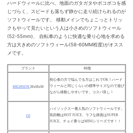
ハードウィールに比べ、地面のガタガタやボコボコを感
じづらく、スピードも落ちず静かに走り続けられるのが
ソフトウィールです。 移動メインでちょこっとトリッ
クもやって見たいという人は小さめのソフトウィール
(52-55mm)、 自転車のように快適な乗り心地を求める
方は大きめのソフトウィール(58-60MM程度)がオスス
メです。
ブランド
特徴
初心者の方で悩んでる方はこれでOK！ハード
ウィールと同じくらいの標準サイズなので遊び
HIGHSOX
,MxMxM
ながら移動しやすいです。コスパ良し！
ハイソックス一番人気のソフトウィールです。
長距離はHOT JUICE、ラフな路面はSUPER
OJ
JUICE、チョイ乗りはMINIシリーズです！！