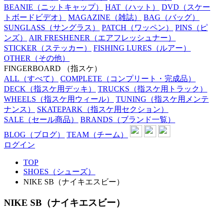
BEANIE
（ニットキャップ）
HAT
（ハット）
DVD
（スケー
トボードビデオ）
MAGAZINE
（雑誌）
BAG
（バッグ）
SUNGLASS
（サングラス）
PATCH
（ワッペン）
PINS
（ピ
ンズ）
AIR FRESHENER
（エアフレッシュナー）
STICKER
（ステッカー）
FISHING LURES
（ルアー）
OTHER
（その他）
FINGERBOARD
（指スケ）
ALL
（すべて）
COMPLETE
（コンプリート・完成品）
DECK
（指スケ用デッキ）
TRUCKS
（指スケ用トラック）
WHEELS
（指スケ用ウィール）
TUNING
（指スケ用メンテ
ナンス）
SKATEPARK
（指スケ用セクション）
SALE
（セール商品）
BRANDS
（ブランド一覧）
BLOG
（ブログ）
TEAM
（チーム）
ログイン
TOP
SHOES（シューズ）
NIKE SB（ナイキエスビー）
NIKE SB（ナイキエスビー）