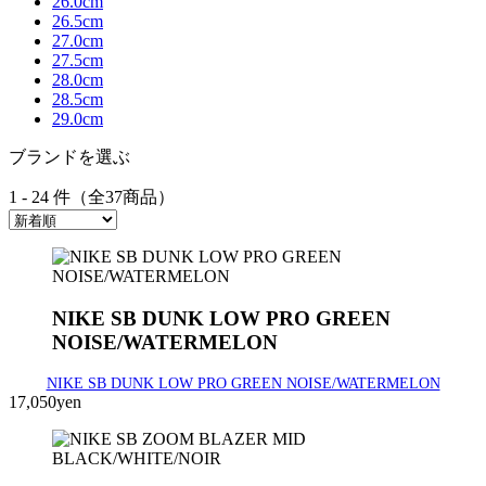
26.0cm
26.5cm
27.0cm
27.5cm
28.0cm
28.5cm
29.0cm
ブランドを選ぶ
1 - 24 件（全37商品）
NIKE SB DUNK LOW PRO GREEN
NOISE/WATERMELON
NIKE SB DUNK LOW PRO GREEN NOISE/WATERMELON
17,050yen