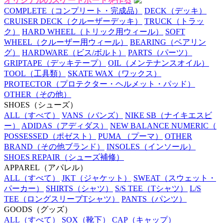
オリジナルのスケートボードを作る
COMPLETE
（コンプリート・完成品）
DECK
（デッキ）
CRUISER DECK
（クルーザーデッキ）
TRUCK
（トラッ
ク）
HARD WHEEL
（トリック用ウィール）
SOFT
WHEEL
（クルーザー用ウィール）
BEARING
（ベアリン
グ）
HARDWARE
（ビス/ボルト）
PARTS
（パーツ）
GRIPTAPE
（デッキテープ）
OIL
（メンテナンスオイル）
TOOL
（工具類）
SKATE WAX
（ワックス）
PROTECTOR
（プロテクター・ヘルメット・パッド）
OTHER
（その他）
SHOES
（シューズ）
ALL
（すべて）
VANS
（バンズ）
NIKE SB
（ナイキエスビ
ー）
ADIDAS
（アディダス）
NEW BALANCE NUMERIC
（
POSSESSED
（ポゼスト）
PUMA
（プーマ）
OTHER
BRAND
（その他ブランド）
INSOLES
（インソール）
SHOES REPAIR
（シューズ補修）
APPAREL
（アパレル）
ALL
（すべて）
JKT
（ジャケット）
SWEAT
（スウェット・
パーカー）
SHIRTS
（シャツ）
S/S TEE
（Tシャツ）
L/S
TEE
（ロングスリーブTシャツ）
PANTS
（パンツ）
GOODS
（グッズ）
ALL
（すべて）
SOX
（靴下）
CAP
（キャップ）