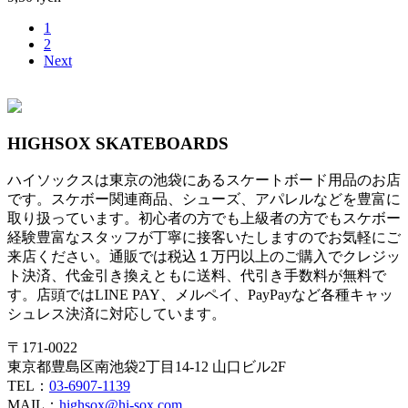
1
2
Next
HIGHSOX SKATEBOARDS
ハイソックスは東京の池袋にあるスケートボード用品のお店
です。スケボー関連商品、シューズ、アパレルなどを豊富に
取り扱っています。初心者の方でも上級者の方でもスケボー
経験豊富なスタッフが丁寧に接客いたしますのでお気軽にご
来店ください。通販では税込１万円以上のご購入でクレジッ
ト決済、代金引き換えともに送料、代引き手数料が無料で
す。店頭ではLINE PAY、メルペイ、PayPayなど各種キャッ
シュレス決済に対応しています。
〒171-0022
東京都豊島区南池袋2丁目14-12 山口ビル2F
TEL：
03-6907-1139
MAIL：
highsox@hi-sox.com