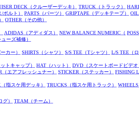
UISER DECK
（クルーザーデッキ）
TRUCK
（トラック）
HAR
ス/ボルト）
PARTS
（パーツ）
GRIPTAPE
（デッキテープ）
OIL
）
OTHER
（その他）
）
ADIDAS
（アディダス）
NEW BALANCE NUMERIC
（
POS
シューズ補修）
パーカー）
SHIRTS
（シャツ）
S/S TEE
（Tシャツ）
L/S TEE
（ロ
ニットキャップ）
HAT
（ハット）
DVD
（スケートボードビデオ
R
（エアフレッシュナー）
STICKER
（ステッカー）
FISHING 
K
（指スケ用デッキ）
TRUCKS
（指スケ用トラック）
WHEELS
ログ）
TEAM
（チーム）