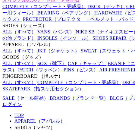
オリジナルのスケートボードを作る
COMPLETE
（コンプリート・完成品）
DECK
（デッキ）
CR
ー用ウィール）
BEARING
（ベアリング）
HARDWARE
（ビ
ックス）
PROTECTOR
（プロテクター・ヘルメット・パッド
SHOES
（シューズ）
ALL
（すべて）
VANS
（バンズ）
NIKE SB
（ナイキエスビー
の他ブランド）
INSOLES
（インソール）
SHOES REPAIR
（
APPAREL
（アパレル）
ALL
（すべて）
JKT
（ジャケット）
SWEAT
（スウェット・
GOODS
（グッズ）
ALL
（すべて）
SOX
（靴下）
CAP
（キャップ）
BEANIE
（
ラス）
PATCH
（ワッペン）
PINS
（ピンズ）
AIR FRESHENE
FINGERBOARD
（指スケ）
ALL
（すべて）
COMPLETE
（コンプリート・完成品）
DEC
SKATEPARK
（指スケ用セクション）
SALE
（セール商品）
BRANDS
（ブランド一覧）
BLOG
（ブ
ログイン
TOP
APPAREL（アパレル）
SHIRTS（シャツ）