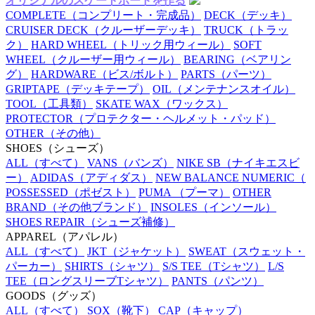
オリジナルのスケートボードを作る
COMPLETE
（コンプリート・完成品）
DECK
（デッキ）
CRUISER DECK
（クルーザーデッキ）
TRUCK
（トラッ
ク）
HARD WHEEL
（トリック用ウィール）
SOFT
WHEEL
（クルーザー用ウィール）
BEARING
（ベアリン
グ）
HARDWARE
（ビス/ボルト）
PARTS
（パーツ）
GRIPTAPE
（デッキテープ）
OIL
（メンテナンスオイル）
TOOL
（工具類）
SKATE WAX
（ワックス）
PROTECTOR
（プロテクター・ヘルメット・パッド）
OTHER
（その他）
SHOES
（シューズ）
ALL
（すべて）
VANS
（バンズ）
NIKE SB
（ナイキエスビ
ー）
ADIDAS
（アディダス）
NEW BALANCE NUMERIC
（
POSSESSED
（ポゼスト）
PUMA
（プーマ）
OTHER
BRAND
（その他ブランド）
INSOLES
（インソール）
SHOES REPAIR
（シューズ補修）
APPAREL
（アパレル）
ALL
（すべて）
JKT
（ジャケット）
SWEAT
（スウェット・
パーカー）
SHIRTS
（シャツ）
S/S TEE
（Tシャツ）
L/S
TEE
（ロングスリーブTシャツ）
PANTS
（パンツ）
GOODS
（グッズ）
ALL
（すべて）
SOX
（靴下）
CAP
（キャップ）