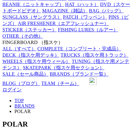
BEANIE
（ニットキャップ）
HAT
（ハット）
DVD
（スケー
トボードビデオ）
MAGAZINE
（雑誌）
BAG
（バッグ）
SUNGLASS
（サングラス）
PATCH
（ワッペン）
PINS
（ピ
ンズ）
AIR FRESHENER
（エアフレッシュナー）
STICKER
（ステッカー）
FISHING LURES
（ルアー）
OTHER
（その他）
FINGERBOARD
（指スケ）
ALL
（すべて）
COMPLETE
（コンプリート・完成品）
DECK
（指スケ用デッキ）
TRUCKS
（指スケ用トラック）
WHEELS
（指スケ用ウィール）
TUNING
（指スケ用メンテ
ナンス）
SKATEPARK
（指スケ用セクション）
SALE
（セール商品）
BRANDS
（ブランド一覧）
BLOG
（ブログ）
TEAM
（チーム）
ログイン
TOP
BRANDS
POLAR
POLAR