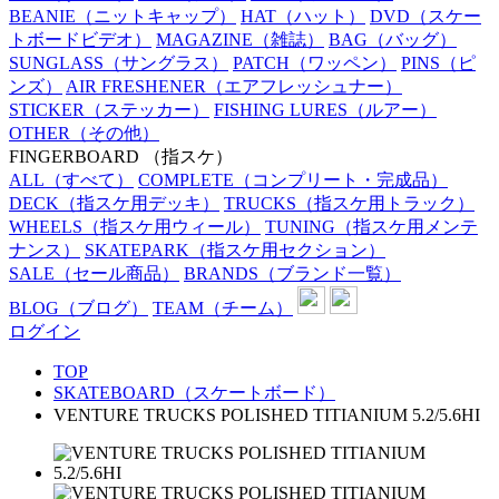
BEANIE
（ニットキャップ）
HAT
（ハット）
DVD
（スケー
トボードビデオ）
MAGAZINE
（雑誌）
BAG
（バッグ）
SUNGLASS
（サングラス）
PATCH
（ワッペン）
PINS
（ピ
ンズ）
AIR FRESHENER
（エアフレッシュナー）
STICKER
（ステッカー）
FISHING LURES
（ルアー）
OTHER
（その他）
FINGERBOARD
（指スケ）
ALL
（すべて）
COMPLETE
（コンプリート・完成品）
DECK
（指スケ用デッキ）
TRUCKS
（指スケ用トラック）
WHEELS
（指スケ用ウィール）
TUNING
（指スケ用メンテ
ナンス）
SKATEPARK
（指スケ用セクション）
SALE
（セール商品）
BRANDS
（ブランド一覧）
BLOG
（ブログ）
TEAM
（チーム）
ログイン
TOP
SKATEBOARD（スケートボード）
VENTURE TRUCKS POLISHED TITIANIUM 5.2/5.6HI