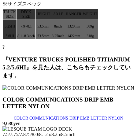
※サイズスペック
TRUCK
DECK
HEIGHT
AXLE
HANGER
WEIGHT
SIZE
SIZE
5.25HI
7.9~8.1
53.5mm
8inch
1320mm
309g
5.6HI
8.1~8.3inch
53.5mm
8.25inch
1422mm
318g
?
『VENTURE TRUCKS POLISHED TITIANIUM
5.2/5.6HI』を見た人は、こちらもチェックしてい
ます。
COLOR COMMUNICATIONS DRIP EMB
LETTER NYLON
COLOR COMMUNICATIONS DRIP EMB LETTER NYLON
9,680yen