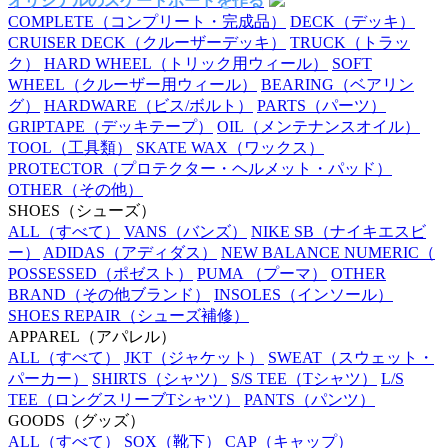
オリジナルのスケートボードを作る
COMPLETE
（コンプリート・完成品）
DECK
（デッキ）
CRUISER DECK
（クルーザーデッキ）
TRUCK
（トラッ
ク）
HARD WHEEL
（トリック用ウィール）
SOFT
WHEEL
（クルーザー用ウィール）
BEARING
（ベアリン
グ）
HARDWARE
（ビス/ボルト）
PARTS
（パーツ）
GRIPTAPE
（デッキテープ）
OIL
（メンテナンスオイル）
TOOL
（工具類）
SKATE WAX
（ワックス）
PROTECTOR
（プロテクター・ヘルメット・パッド）
OTHER
（その他）
SHOES
（シューズ）
ALL
（すべて）
VANS
（バンズ）
NIKE SB
（ナイキエスビ
ー）
ADIDAS
（アディダス）
NEW BALANCE NUMERIC
（
POSSESSED
（ポゼスト）
PUMA
（プーマ）
OTHER
BRAND
（その他ブランド）
INSOLES
（インソール）
SHOES REPAIR
（シューズ補修）
APPAREL
（アパレル）
ALL
（すべて）
JKT
（ジャケット）
SWEAT
（スウェット・
パーカー）
SHIRTS
（シャツ）
S/S TEE
（Tシャツ）
L/S
TEE
（ロングスリーブTシャツ）
PANTS
（パンツ）
GOODS
（グッズ）
ALL
（すべて）
SOX
（靴下）
CAP
（キャップ）