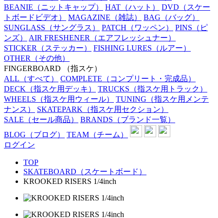
BEANIE
（ニットキャップ）
HAT
（ハット）
DVD
（スケー
トボードビデオ）
MAGAZINE
（雑誌）
BAG
（バッグ）
SUNGLASS
（サングラス）
PATCH
（ワッペン）
PINS
（ピ
ンズ）
AIR FRESHENER
（エアフレッシュナー）
STICKER
（ステッカー）
FISHING LURES
（ルアー）
OTHER
（その他）
FINGERBOARD
（指スケ）
ALL
（すべて）
COMPLETE
（コンプリート・完成品）
DECK
（指スケ用デッキ）
TRUCKS
（指スケ用トラック）
WHEELS
（指スケ用ウィール）
TUNING
（指スケ用メンテ
ナンス）
SKATEPARK
（指スケ用セクション）
SALE
（セール商品）
BRANDS
（ブランド一覧）
BLOG
（ブログ）
TEAM
（チーム）
ログイン
TOP
SKATEBOARD（スケートボード）
KROOKED RISERS 1/4inch