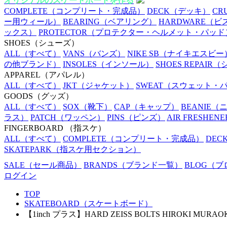
オリジナルのスケートボードを作る
COMPLETE
（コンプリート・完成品）
DECK
（デッキ）
CR
ー用ウィール）
BEARING
（ベアリング）
HARDWARE
（ビ
ックス）
PROTECTOR
（プロテクター・ヘルメット・パッド
SHOES
（シューズ）
ALL
（すべて）
VANS
（バンズ）
NIKE SB
（ナイキエスビー
の他ブランド）
INSOLES
（インソール）
SHOES REPAIR
（
APPAREL
（アパレル）
ALL
（すべて）
JKT
（ジャケット）
SWEAT
（スウェット・
GOODS
（グッズ）
ALL
（すべて）
SOX
（靴下）
CAP
（キャップ）
BEANIE
（
ラス）
PATCH
（ワッペン）
PINS
（ピンズ）
AIR FRESHENE
FINGERBOARD
（指スケ）
ALL
（すべて）
COMPLETE
（コンプリート・完成品）
DEC
SKATEPARK
（指スケ用セクション）
SALE
（セール商品）
BRANDS
（ブランド一覧）
BLOG
（ブ
ログイン
TOP
SKATEBOARD（スケートボード）
【1inch プラス】HARD ZEISS BOLTS HIROKI MURAO