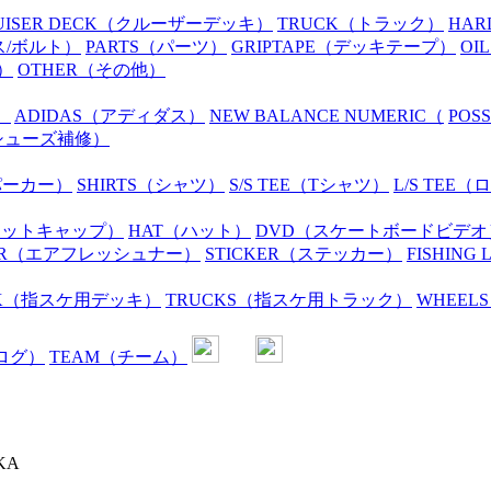
UISER DECK
（クルーザーデッキ）
TRUCK
（トラック）
HAR
ス/ボルト）
PARTS
（パーツ）
GRIPTAPE
（デッキテープ）
OIL
）
OTHER
（その他）
）
ADIDAS
（アディダス）
NEW BALANCE NUMERIC
（
POS
シューズ補修）
パーカー）
SHIRTS
（シャツ）
S/S TEE
（Tシャツ）
L/S TEE
（ロ
ニットキャップ）
HAT
（ハット）
DVD
（スケートボードビデオ
R
（エアフレッシュナー）
STICKER
（ステッカー）
FISHING 
K
（指スケ用デッキ）
TRUCKS
（指スケ用トラック）
WHEELS
ログ）
TEAM
（チーム）
KA