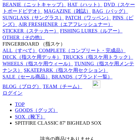
BEANIE
（ニットキャップ）
HAT
（ハット）
DVD
（スケー
トボードビデオ）
MAGAZINE
（雑誌）
BAG
（バッグ）
SUNGLASS
（サングラス）
PATCH
（ワッペン）
PINS
（ピ
ンズ）
AIR FRESHENER
（エアフレッシュナー）
STICKER
（ステッカー）
FISHING LURES
（ルアー）
OTHER
（その他）
FINGERBOARD
（指スケ）
ALL
（すべて）
COMPLETE
（コンプリート・完成品）
DECK
（指スケ用デッキ）
TRUCKS
（指スケ用トラック）
WHEELS
（指スケ用ウィール）
TUNING
（指スケ用メンテ
ナンス）
SKATEPARK
（指スケ用セクション）
SALE
（セール商品）
BRANDS
（ブランド一覧）
BLOG
（ブログ）
TEAM
（チーム）
ログイン
TOP
GOODS（グッズ）
SOX（靴下）
SPITFIRE CLASSIC 87' BIGHEAD SOX
該当の商品はありません。