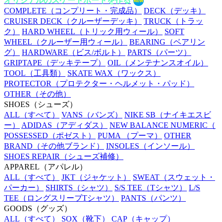
オリジナルのスケートボードを作る
COMPLETE
（コンプリート・完成品）
DECK
（デッキ）
CRUISER DECK
（クルーザーデッキ）
TRUCK
（トラッ
ク）
HARD WHEEL
（トリック用ウィール）
SOFT
WHEEL
（クルーザー用ウィール）
BEARING
（ベアリン
グ）
HARDWARE
（ビス/ボルト）
PARTS
（パーツ）
GRIPTAPE
（デッキテープ）
OIL
（メンテナンスオイル）
TOOL
（工具類）
SKATE WAX
（ワックス）
PROTECTOR
（プロテクター・ヘルメット・パッド）
OTHER
（その他）
SHOES
（シューズ）
ALL
（すべて）
VANS
（バンズ）
NIKE SB
（ナイキエスビ
ー）
ADIDAS
（アディダス）
NEW BALANCE NUMERIC
（
POSSESSED
（ポゼスト）
PUMA
（プーマ）
OTHER
BRAND
（その他ブランド）
INSOLES
（インソール）
SHOES REPAIR
（シューズ補修）
APPAREL
（アパレル）
ALL
（すべて）
JKT
（ジャケット）
SWEAT
（スウェット・
パーカー）
SHIRTS
（シャツ）
S/S TEE
（Tシャツ）
L/S
TEE
（ロングスリーブTシャツ）
PANTS
（パンツ）
GOODS
（グッズ）
ALL
（すべて）
SOX
（靴下）
CAP
（キャップ）