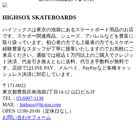
HIGHSOX SKATEBOARDS
ハイソックスは東京の池袋にあるスケートボード用品のお店
です。スケボー関連商品、シューズ、アパレルなどを豊富に
取り扱っています。初心者の方でも上級者の方でもスケボー
経験豊富なスタッフが丁寧に接客いたしますのでお気軽にご
来店ください。通販では税込１万円以上のご購入でクレジッ
ト決済、代金引き換えともに送料、代引き手数料が無料で
す。店頭ではLINE PAY、メルペイ、PayPayなど各種キャッ
シュレス決済に対応しています。
〒171-0022
東京都豊島区南池袋2丁目14-12 山口ビル2F
TEL：
03-6907-1139
MAIL：
highsox@hi-sox.com
OPEN
12:00-20:00（定休日なし）
お問い合わせフォーム