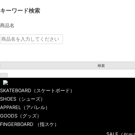
キーワード検索
商品名
検索
SKATEBOARD
（スケートボード）
SHOES
（シューズ）
TOP
APPAREL
（アパレル）
APPAREL（アパレル）
GOODS
（グッズ）
S/S TEE（Tシャツ）
FINGERBOARD
（指スケ）
HIGHSOX x COLOR COMMUNICATIONS HAND
SALE
（セー