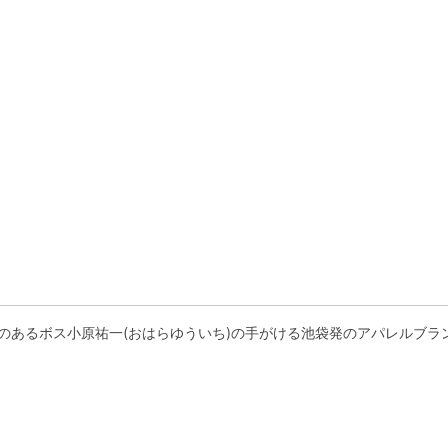
験のあるボス小原祐一(おはらゆういち)の手がける池袋発のアパレルブラ