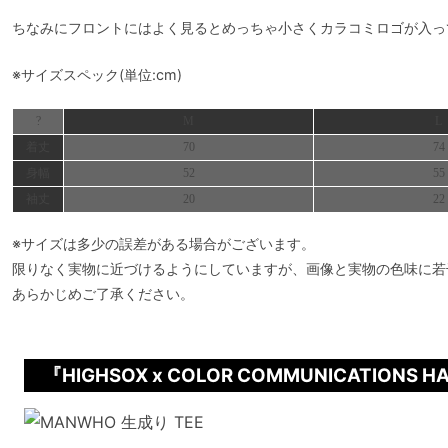
ちなみにフロントにはよく見るとめっちゃ小さくカラコミロゴが入って
※サイズスペック(単位:cm)
?
M
L
着丈
70
74
身幅
52
55
袖丈
20
22
※サイズは多少の誤差がある場合がございます。
限りなく実物に近づけるようにしていますが、画像と実物の色味に若
あらかじめご了承ください。
『HIGHSOX x COLOR COMMUNICATIO