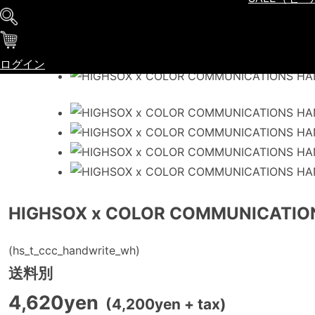
ログイン
HIGHSOX x COLOR COMMUNICATIO
(hs_t_ccc_handwrite_wh)
送料別
4,620yen
(4,200yen + tax)