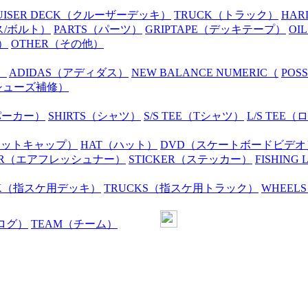
UISER DECK
（クルーザーデッキ）
TRUCK
（トラック）
HAR
ス/ボルト）
PARTS
（パーツ）
GRIPTAPE
（デッキテープ）
OIL
）
OTHER
（その他）
）
ADIDAS
（アディダス）
NEW BALANCE NUMERIC
（
POS
シューズ補修）
パーカー）
SHIRTS
（シャツ）
S/S TEE
（Tシャツ）
L/S TEE
（ロ
ニットキャップ）
HAT
（ハット）
DVD
（スケートボードビデオ
R
（エアフレッシュナー）
STICKER
（ステッカー）
FISHING 
K
（指スケ用デッキ）
TRUCKS
（指スケ用トラック）
WHEELS
ログ）
TEAM
（チーム）