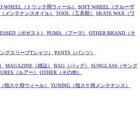
D WHEEL
（トリック用ウィール）
SOFT WHEEL
（クルーザ
（メンテナンスオイル）
TOOL
（工具類）
SKATE WAX
（ワ
SESSED
（ポゼスト）
PUMA
（プーマ）
OTHER BRAND
（そ
ングスリーブTシャツ）
PANTS
（パンツ）
）
MAGAZINE
（雑誌）
BAG
（バッグ）
SUNGLASS
（サング
LURES
（ルアー）
OTHER
（その他）
（指スケ用ウィール）
TUNING
（指スケ用メンテナンス）