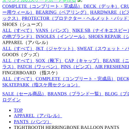
オリジナルのスケートボードを作る
COMPLETE
（コンプリート・完成品）
DECK
（デッキ）
CR
ー用ウィール）
BEARING
（ベアリング）
HARDWARE
（ビ
ックス）
PROTECTOR
（プロテクター・ヘルメット・パッド
SHOES
（シューズ）
ALL
（すべて）
VANS
（バンズ）
NIKE SB
（ナイキエスビー
の他ブランド）
INSOLES
（インソール）
SHOES REPAIR
（
APPAREL
（アパレル）
ALL
（すべて）
JKT
（ジャケット）
SWEAT
（スウェット・
GOODS
（グッズ）
ALL
（すべて）
SOX
（靴下）
CAP
（キャップ）
BEANIE
（
ラス）
PATCH
（ワッペン）
PINS
（ピンズ）
AIR FRESHENE
FINGERBOARD
（指スケ）
ALL
（すべて）
COMPLETE
（コンプリート・完成品）
DEC
SKATEPARK
（指スケ用セクション）
SALE
（セール商品）
BRANDS
（ブランド一覧）
BLOG
（ブ
ログイン
TOP
APPAREL（アパレル）
PANTS（パンツ）
TIGHTBOOTH HERRINGBONE BALLOON PANTS