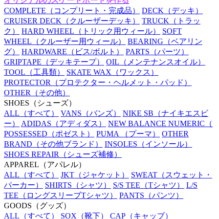
オリジナルのスケートボードを作る
COMPLETE
（コンプリート・完成品）
DECK
（デッキ）
CRUISER DECK
（クルーザーデッキ）
TRUCK
（トラッ
ク）
HARD WHEEL
（トリック用ウィール）
SOFT
WHEEL
（クルーザー用ウィール）
BEARING
（ベアリン
グ）
HARDWARE
（ビス/ボルト）
PARTS
（パーツ）
GRIPTAPE
（デッキテープ）
OIL
（メンテナンスオイル）
TOOL
（工具類）
SKATE WAX
（ワックス）
PROTECTOR
（プロテクター・ヘルメット・パッド）
OTHER
（その他）
SHOES
（シューズ）
ALL
（すべて）
VANS
（バンズ）
NIKE SB
（ナイキエスビ
ー）
ADIDAS
（アディダス）
NEW BALANCE NUMERIC
（
POSSESSED
（ポゼスト）
PUMA
（プーマ）
OTHER
BRAND
（その他ブランド）
INSOLES
（インソール）
SHOES REPAIR
（シューズ補修）
APPAREL
（アパレル）
ALL
（すべて）
JKT
（ジャケット）
SWEAT
（スウェット・
パーカー）
SHIRTS
（シャツ）
S/S TEE
（Tシャツ）
L/S
TEE
（ロングスリーブTシャツ）
PANTS
（パンツ）
GOODS
（グッズ）
ALL
（すべて）
SOX
（靴下）
CAP
（キャップ）