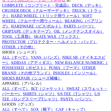
オリジナルのスケートボードを作る
COMPLETE
（コンプリート・完成品）
DECK
（デッキ）
CRUISER DECK
（クルーザーデッキ）
TRUCK
（トラッ
ク）
HARD WHEEL
（トリック用ウィール）
SOFT
WHEEL
（クルーザー用ウィール）
BEARING
（ベアリン
グ）
HARDWARE
（ビス/ボルト）
PARTS
（パーツ）
GRIPTAPE
（デッキテープ）
OIL
（メンテナンスオイル）
TOOL
（工具類）
SKATE WAX
（ワックス）
PROTECTOR
（プロテクター・ヘルメット・パッド）
OTHER
（その他）
SHOES
（シューズ）
ALL
（すべて）
VANS
（バンズ）
NIKE SB
（ナイキエスビ
ー）
ADIDAS
（アディダス）
NEW BALANCE NUMERIC
（
POSSESSED
（ポゼスト）
PUMA
（プーマ）
OTHER
BRAND
（その他ブランド）
INSOLES
（インソール）
SHOES REPAIR
（シューズ補修）
APPAREL
（アパレル）
ALL
（すべて）
JKT
（ジャケット）
SWEAT
（スウェット・
パーカー）
SHIRTS
（シャツ）
S/S TEE
（Tシャツ）
L/S
TEE
（ロングスリーブTシャツ）
PANTS
（パンツ）
GOODS
（グッズ）
ALL
（すべて）
SOX
（靴下）
CAP
（キャップ）