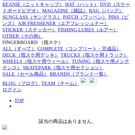
BEANIE
（ニットキャップ）
HAT
（ハット）
DVD
（スケー
トボードビデオ）
MAGAZINE
（雑誌）
BAG
（バッグ）
SUNGLASS
（サングラス）
PATCH
（ワッペン）
PINS
（ピ
ンズ）
AIR FRESHENER
（エアフレッシュナー）
STICKER
（ステッカー）
FISHING LURES
（ルアー）
OTHER
（その他）
FINGERBOARD
（指スケ）
ALL
（すべて）
COMPLETE
（コンプリート・完成品）
DECK
（指スケ用デッキ）
TRUCKS
（指スケ用トラック）
WHEELS
（指スケ用ウィール）
TUNING
（指スケ用メンテ
ナンス）
SKATEPARK
（指スケ用セクション）
SALE
（セール商品）
BRANDS
（ブランド一覧）
BLOG
（ブログ）
TEAM
（チーム）
ログイン
TOP
該当の商品はありません。