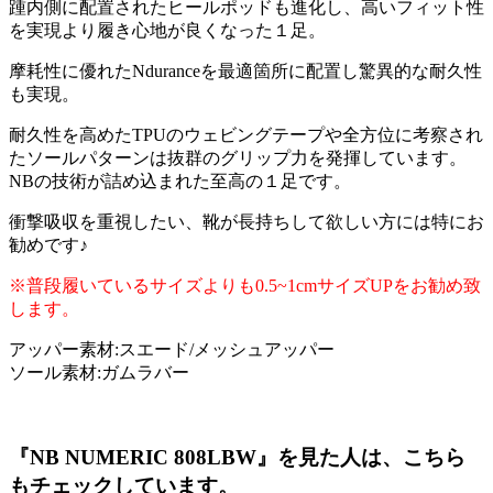
踵内側に配置されたヒールポッドも進化し、高いフィット性
を実現より履き心地が良くなった１足。
摩耗性に優れたNduranceを最適箇所に配置し驚異的な耐久性
も実現。
耐久性を高めたTPUのウェビングテープや全方位に考察され
たソールパターンは抜群のグリップ力を発揮しています。
NBの技術が詰め込まれた至高の１足です。
衝撃吸収を重視したい、靴が長持ちして欲しい方には特にお
勧めです♪
※普段履いているサイズよりも0.5~1cmサイズUPをお勧め致
します。
アッパー素材:スエード/メッシュアッパー
ソール素材:ガムラバー
『NB NUMERIC 808LBW』を見た人は、こちら
もチェックしています。