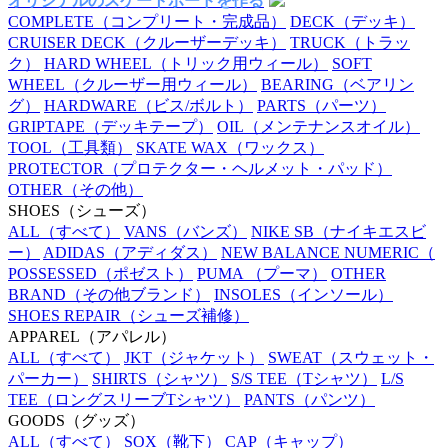
オリジナルのスケートボードを作る
COMPLETE
（コンプリート・完成品）
DECK
（デッキ）
CRUISER DECK
（クルーザーデッキ）
TRUCK
（トラッ
ク）
HARD WHEEL
（トリック用ウィール）
SOFT
WHEEL
（クルーザー用ウィール）
BEARING
（ベアリン
グ）
HARDWARE
（ビス/ボルト）
PARTS
（パーツ）
GRIPTAPE
（デッキテープ）
OIL
（メンテナンスオイル）
TOOL
（工具類）
SKATE WAX
（ワックス）
PROTECTOR
（プロテクター・ヘルメット・パッド）
OTHER
（その他）
SHOES
（シューズ）
ALL
（すべて）
VANS
（バンズ）
NIKE SB
（ナイキエスビ
ー）
ADIDAS
（アディダス）
NEW BALANCE NUMERIC
（
POSSESSED
（ポゼスト）
PUMA
（プーマ）
OTHER
BRAND
（その他ブランド）
INSOLES
（インソール）
SHOES REPAIR
（シューズ補修）
APPAREL
（アパレル）
ALL
（すべて）
JKT
（ジャケット）
SWEAT
（スウェット・
パーカー）
SHIRTS
（シャツ）
S/S TEE
（Tシャツ）
L/S
TEE
（ロングスリーブTシャツ）
PANTS
（パンツ）
GOODS
（グッズ）
ALL
（すべて）
SOX
（靴下）
CAP
（キャップ）