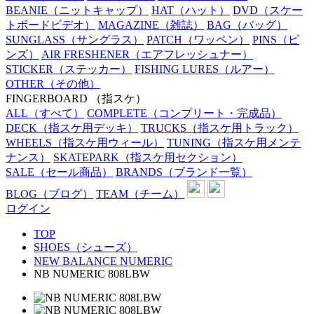
BEANIE
（ニットキャップ）
HAT
（ハット）
DVD
（スケー
トボードビデオ）
MAGAZINE
（雑誌）
BAG
（バッグ）
SUNGLASS
（サングラス）
PATCH
（ワッペン）
PINS
（ピ
ンズ）
AIR FRESHENER
（エアフレッシュナー）
STICKER
（ステッカー）
FISHING LURES
（ルアー）
OTHER
（その他）
FINGERBOARD
（指スケ）
ALL
（すべて）
COMPLETE
（コンプリート・完成品）
DECK
（指スケ用デッキ）
TRUCKS
（指スケ用トラック）
WHEELS
（指スケ用ウィール）
TUNING
（指スケ用メンテ
ナンス）
SKATEPARK
（指スケ用セクション）
SALE
（セール商品）
BRANDS
（ブランド一覧）
BLOG
（ブログ）
TEAM
（チーム）
ログイン
TOP
SHOES（シューズ）
NEW BALANCE NUMERIC
NB NUMERIC 808LBW