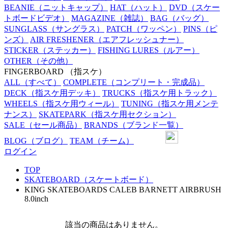
BEANIE
（ニットキャップ）
HAT
（ハット）
DVD
（スケー
トボードビデオ）
MAGAZINE
（雑誌）
BAG
（バッグ）
SUNGLASS
（サングラス）
PATCH
（ワッペン）
PINS
（ピ
ンズ）
AIR FRESHENER
（エアフレッシュナー）
STICKER
（ステッカー）
FISHING LURES
（ルアー）
OTHER
（その他）
FINGERBOARD
（指スケ）
ALL
（すべて）
COMPLETE
（コンプリート・完成品）
DECK
（指スケ用デッキ）
TRUCKS
（指スケ用トラック）
WHEELS
（指スケ用ウィール）
TUNING
（指スケ用メンテ
ナンス）
SKATEPARK
（指スケ用セクション）
SALE
（セール商品）
BRANDS
（ブランド一覧）
BLOG
（ブログ）
TEAM
（チーム）
ログイン
TOP
SKATEBOARD（スケートボード）
KING SKATEBOARDS CALEB BARNETT AIRBRUSH
8.0inch
該当の商品はありません。