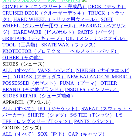
オリジナルのスケートボードを作る
COMPLETE
（コンプリート・完成品）
DECK
（デッキ）
CRUISER DECK
（クルーザーデッキ）
TRUCK
（トラッ
ク）
HARD WHEEL
（トリック用ウィール）
SOFT
WHEEL
（クルーザー用ウィール）
BEARING
（ベアリン
グ）
HARDWARE
（ビス/ボルト）
PARTS
（パーツ）
GRIPTAPE
（デッキテープ）
OIL
（メンテナンスオイル）
TOOL
（工具類）
SKATE WAX
（ワックス）
PROTECTOR
（プロテクター・ヘルメット・パッド）
OTHER
（その他）
SHOES
（シューズ）
ALL
（すべて）
VANS
（バンズ）
NIKE SB
（ナイキエスビ
ー）
ADIDAS
（アディダス）
NEW BALANCE NUMERIC
（
POSSESSED
（ポゼスト）
PUMA
（プーマ）
OTHER
BRAND
（その他ブランド）
INSOLES
（インソール）
SHOES REPAIR
（シューズ補修）
APPAREL
（アパレル）
ALL
（すべて）
JKT
（ジャケット）
SWEAT
（スウェット・
パーカー）
SHIRTS
（シャツ）
S/S TEE
（Tシャツ）
L/S
TEE
（ロングスリーブTシャツ）
PANTS
（パンツ）
GOODS
（グッズ）
ALL
（すべて）
SOX
（靴下）
CAP
（キャップ）