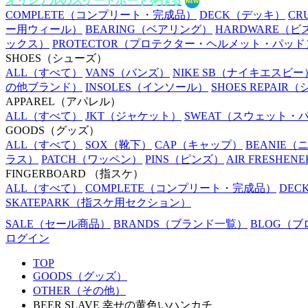
オリジナルのスケートボードを作る
COMPLETE
（コンプリート・完成品）
DECK
（デッキ）
CR
ー用ウィール）
BEARING
（ベアリング）
HARDWARE
（ビ
ックス）
PROTECTOR
（プロテクター・ヘルメット・パッド
SHOES
（シューズ）
ALL
（すべて）
VANS
（バンズ）
NIKE SB
（ナイキエスビー
の他ブランド）
INSOLES
（インソール）
SHOES REPAIR
（
APPAREL
（アパレル）
ALL
（すべて）
JKT
（ジャケット）
SWEAT
（スウェット・
GOODS
（グッズ）
ALL
（すべて）
SOX
（靴下）
CAP
（キャップ）
BEANIE
（
ラス）
PATCH
（ワッペン）
PINS
（ピンズ）
AIR FRESHENE
FINGERBOARD
（指スケ）
ALL
（すべて）
COMPLETE
（コンプリート・完成品）
DEC
SKATEPARK
（指スケ用セクション）
SALE
（セール商品）
BRANDS
（ブランド一覧）
BLOG
（ブ
ログイン
TOP
GOODS（グッズ）
OTHER（その他）
BEER SLAVE 幸せの黄色いハンカチ