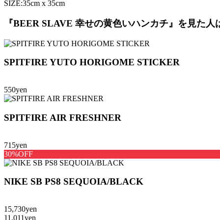
SIZE:35cm x 35cm
『BEER SLAVE 幸せの黄色いハンカチ』を見
SPITFIRE YUTO HORIGOME STICKER
550yen
SPITFIRE AIR FRESHNER
715yen
30%OFF
NIKE SB PS8 SEQUOIA/BLACK
15,730yen
11,011yen