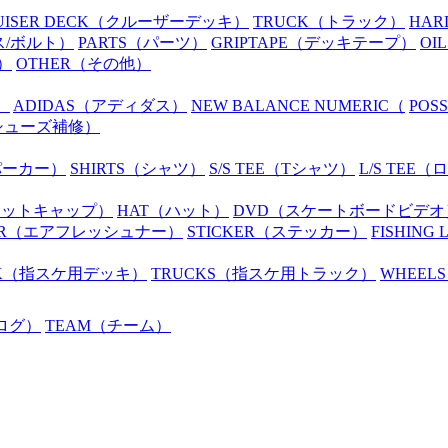
UISER DECK
（クルーザーデッキ）
TRUCK
（トラック）
HAR
ス/ボルト）
PARTS
（パーツ）
GRIPTAPE
（デッキテープ）
OIL
）
OTHER
（その他）
）
ADIDAS
（アディダス）
NEW BALANCE NUMERIC
（
POS
シューズ補修）
パーカー）
SHIRTS
（シャツ）
S/S TEE
（Tシャツ）
L/S TEE
（ロ
ニットキャップ）
HAT
（ハット）
DVD
（スケートボードビデオ
R
（エアフレッシュナー）
STICKER
（ステッカー）
FISHING 
K
（指スケ用デッキ）
TRUCKS
（指スケ用トラック）
WHEELS
ログ）
TEAM
（チーム）