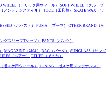
D WHEEL
（トリック用ウィール）
SOFT WHEEL
（クルーザ
（メンテナンスオイル）
TOOL
（工具類）
SKATE WAX
（ワ
SESSED
（ポゼスト）
PUMA
（プーマ）
OTHER BRAND
（そ
ングスリーブTシャツ）
PANTS
（パンツ）
）
MAGAZINE
（雑誌）
BAG
（バッグ）
SUNGLASS
（サング
LURES
（ルアー）
OTHER
（その他）
（指スケ用ウィール）
TUNING
（指スケ用メンテナンス）