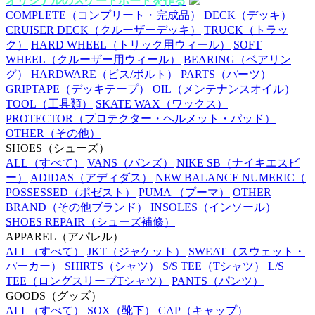
オリジナルのスケートボードを作る
COMPLETE
（コンプリート・完成品）
DECK
（デッキ）
CRUISER DECK
（クルーザーデッキ）
TRUCK
（トラッ
ク）
HARD WHEEL
（トリック用ウィール）
SOFT
WHEEL
（クルーザー用ウィール）
BEARING
（ベアリン
グ）
HARDWARE
（ビス/ボルト）
PARTS
（パーツ）
GRIPTAPE
（デッキテープ）
OIL
（メンテナンスオイル）
TOOL
（工具類）
SKATE WAX
（ワックス）
PROTECTOR
（プロテクター・ヘルメット・パッド）
OTHER
（その他）
SHOES
（シューズ）
ALL
（すべて）
VANS
（バンズ）
NIKE SB
（ナイキエスビ
ー）
ADIDAS
（アディダス）
NEW BALANCE NUMERIC
（
POSSESSED
（ポゼスト）
PUMA
（プーマ）
OTHER
BRAND
（その他ブランド）
INSOLES
（インソール）
SHOES REPAIR
（シューズ補修）
APPAREL
（アパレル）
ALL
（すべて）
JKT
（ジャケット）
SWEAT
（スウェット・
パーカー）
SHIRTS
（シャツ）
S/S TEE
（Tシャツ）
L/S
TEE
（ロングスリーブTシャツ）
PANTS
（パンツ）
GOODS
（グッズ）
ALL
（すべて）
SOX
（靴下）
CAP
（キャップ）