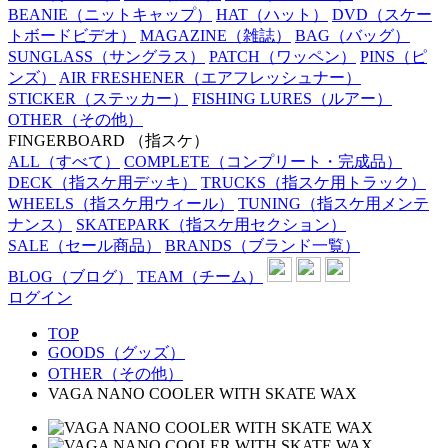
BEANIE
（ニットキャップ）
HAT
（ハット）
DVD
（スケー
トボードビデオ）
MAGAZINE
（雑誌）
BAG
（バッグ）
SUNGLASS
（サングラス）
PATCH
（ワッペン）
PINS
（ピ
ンズ）
AIR FRESHENER
（エアフレッシュナー）
STICKER
（ステッカー）
FISHING LURES
（ルアー）
OTHER
（その他）
FINGERBOARD
（指スケ）
ALL
（すべて）
COMPLETE
（コンプリート・完成品）
DECK
（指スケ用デッキ）
TRUCKS
（指スケ用トラック）
WHEELS
（指スケ用ウィール）
TUNING
（指スケ用メンテ
ナンス）
SKATEPARK
（指スケ用セクション）
SALE
（セール商品）
BRANDS
（ブランド一覧）
BLOG
（ブログ）
TEAM
（チーム）
ログイン
TOP
GOODS（グッズ）
OTHER（その他）
VAGA NANO COOLER WITH SKATE WAX