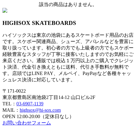
該当の商品はありません。
HIGHSOX SKATEBOARDS
ハイソックスは東京の池袋にあるスケートボード用品のお店
です。スケボー関連商品、シューズ、アパレルなどを豊富に
取り扱っています。初心者の方でも上級者の方でもスケボー
経験豊富なスタッフが丁寧に接客いたしますのでお気軽にご
来店ください。通販では税込１万円以上のご購入でクレジッ
ト決済、代金引き換えともに送料、代引き手数料が無料で
す。店頭ではLINE PAY、メルペイ、PayPayなど各種キャッ
シュレス決済に対応しています。
〒171-0022
東京都豊島区南池袋2丁目14-12 山口ビル2F
TEL：
03-6907-1139
MAIL：
highsox@hi-sox.com
OPEN
12:00-20:00（定休日なし）
お問い合わせフォーム