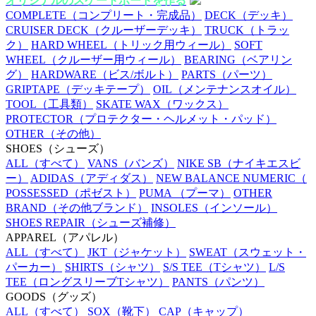
オリジナルのスケートボードを作る
COMPLETE
（コンプリート・完成品）
DECK
（デッキ）
CRUISER DECK
（クルーザーデッキ）
TRUCK
（トラッ
ク）
HARD WHEEL
（トリック用ウィール）
SOFT
WHEEL
（クルーザー用ウィール）
BEARING
（ベアリン
グ）
HARDWARE
（ビス/ボルト）
PARTS
（パーツ）
GRIPTAPE
（デッキテープ）
OIL
（メンテナンスオイル）
TOOL
（工具類）
SKATE WAX
（ワックス）
PROTECTOR
（プロテクター・ヘルメット・パッド）
OTHER
（その他）
SHOES
（シューズ）
ALL
（すべて）
VANS
（バンズ）
NIKE SB
（ナイキエスビ
ー）
ADIDAS
（アディダス）
NEW BALANCE NUMERIC
（
POSSESSED
（ポゼスト）
PUMA
（プーマ）
OTHER
BRAND
（その他ブランド）
INSOLES
（インソール）
SHOES REPAIR
（シューズ補修）
APPAREL
（アパレル）
ALL
（すべて）
JKT
（ジャケット）
SWEAT
（スウェット・
パーカー）
SHIRTS
（シャツ）
S/S TEE
（Tシャツ）
L/S
TEE
（ロングスリーブTシャツ）
PANTS
（パンツ）
GOODS
（グッズ）
ALL
（すべて）
SOX
（靴下）
CAP
（キャップ）