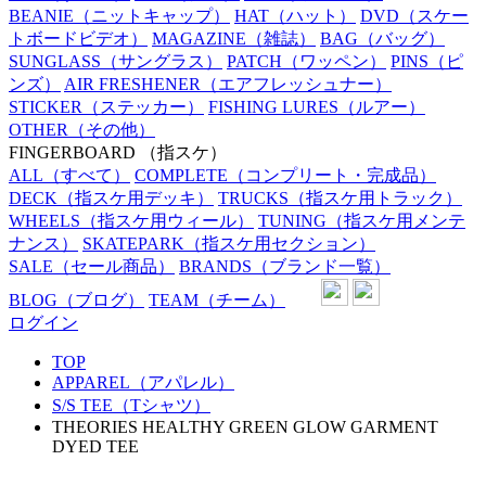
BEANIE
（ニットキャップ）
HAT
（ハット）
DVD
（スケー
トボードビデオ）
MAGAZINE
（雑誌）
BAG
（バッグ）
SUNGLASS
（サングラス）
PATCH
（ワッペン）
PINS
（ピ
ンズ）
AIR FRESHENER
（エアフレッシュナー）
STICKER
（ステッカー）
FISHING LURES
（ルアー）
OTHER
（その他）
FINGERBOARD
（指スケ）
ALL
（すべて）
COMPLETE
（コンプリート・完成品）
DECK
（指スケ用デッキ）
TRUCKS
（指スケ用トラック）
WHEELS
（指スケ用ウィール）
TUNING
（指スケ用メンテ
ナンス）
SKATEPARK
（指スケ用セクション）
SALE
（セール商品）
BRANDS
（ブランド一覧）
BLOG
（ブログ）
TEAM
（チーム）
ログイン
TOP
APPAREL（アパレル）
S/S TEE（Tシャツ）
THEORIES HEALTHY GREEN GLOW GARMENT
DYED TEE