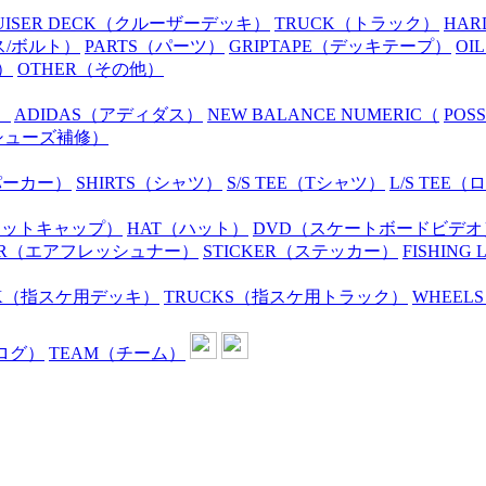
UISER DECK
（クルーザーデッキ）
TRUCK
（トラック）
HAR
ス/ボルト）
PARTS
（パーツ）
GRIPTAPE
（デッキテープ）
OIL
）
OTHER
（その他）
）
ADIDAS
（アディダス）
NEW BALANCE NUMERIC
（
POS
シューズ補修）
パーカー）
SHIRTS
（シャツ）
S/S TEE
（Tシャツ）
L/S TEE
（ロ
ニットキャップ）
HAT
（ハット）
DVD
（スケートボードビデオ
R
（エアフレッシュナー）
STICKER
（ステッカー）
FISHING 
K
（指スケ用デッキ）
TRUCKS
（指スケ用トラック）
WHEELS
ログ）
TEAM
（チーム）