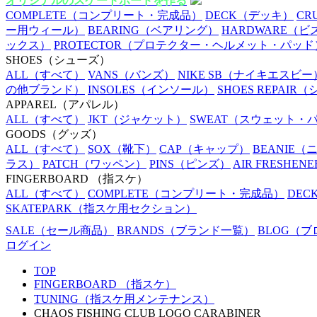
オリジナルのスケートボードを作る
COMPLETE
（コンプリート・完成品）
DECK
（デッキ）
CR
ー用ウィール）
BEARING
（ベアリング）
HARDWARE
（ビ
ックス）
PROTECTOR
（プロテクター・ヘルメット・パッド
SHOES
（シューズ）
ALL
（すべて）
VANS
（バンズ）
NIKE SB
（ナイキエスビー
の他ブランド）
INSOLES
（インソール）
SHOES REPAIR
（
APPAREL
（アパレル）
ALL
（すべて）
JKT
（ジャケット）
SWEAT
（スウェット・
GOODS
（グッズ）
ALL
（すべて）
SOX
（靴下）
CAP
（キャップ）
BEANIE
（
ラス）
PATCH
（ワッペン）
PINS
（ピンズ）
AIR FRESHENE
FINGERBOARD
（指スケ）
ALL
（すべて）
COMPLETE
（コンプリート・完成品）
DEC
SKATEPARK
（指スケ用セクション）
SALE
（セール商品）
BRANDS
（ブランド一覧）
BLOG
（ブ
ログイン
TOP
FINGERBOARD （指スケ）
TUNING（指スケ用メンテナンス）
CHAOS FISHING CLUB LOGO CARABINER