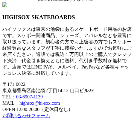
HIGHSOX SKATEBOARDS
ハイソックスは東京の池袋にあるスケートボード用品のお店
です。スケボー関連商品、シューズ、アパレルなどを豊富に
取り扱っています。初心者の方でも上級者の方でもスケボー
経験豊富なスタッフが丁寧に接客いたしますのでお気軽にご
来店ください。通販では税込１万円以上のご購入でクレジッ
ト決済、代金引き換えともに送料、代引き手数料が無料で
す。店頭ではLINE PAY、メルペイ、PayPayなど各種キャッ
シュレス決済に対応しています。
〒171-0022
東京都豊島区南池袋2丁目14-12 山口ビル2F
TEL：
03-6907-1139
MAIL：
highsox@hi-sox.com
OPEN
12:00-20:00（定休日なし）
お問い合わせフォーム