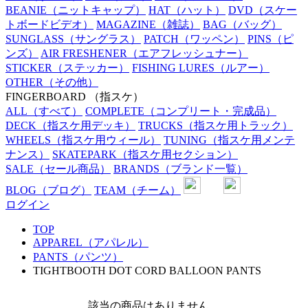
BEANIE
（ニットキャップ）
HAT
（ハット）
DVD
（スケー
トボードビデオ）
MAGAZINE
（雑誌）
BAG
（バッグ）
SUNGLASS
（サングラス）
PATCH
（ワッペン）
PINS
（ピ
ンズ）
AIR FRESHENER
（エアフレッシュナー）
STICKER
（ステッカー）
FISHING LURES
（ルアー）
OTHER
（その他）
FINGERBOARD
（指スケ）
ALL
（すべて）
COMPLETE
（コンプリート・完成品）
DECK
（指スケ用デッキ）
TRUCKS
（指スケ用トラック）
WHEELS
（指スケ用ウィール）
TUNING
（指スケ用メンテ
ナンス）
SKATEPARK
（指スケ用セクション）
SALE
（セール商品）
BRANDS
（ブランド一覧）
BLOG
（ブログ）
TEAM
（チーム）
ログイン
TOP
APPAREL（アパレル）
PANTS（パンツ）
TIGHTBOOTH DOT CORD BALLOON PANTS
該当の商品はありません。