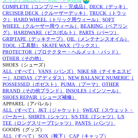
オリジナルのスケートボードを作る
COMPLETE
（コンプリート・完成品）
DECK
（デッキ）
CRUISER DECK
（クルーザーデッキ）
TRUCK
（トラッ
ク）
HARD WHEEL
（トリック用ウィール）
SOFT
WHEEL
（クルーザー用ウィール）
BEARING
（ベアリン
グ）
HARDWARE
（ビス/ボルト）
PARTS
（パーツ）
GRIPTAPE
（デッキテープ）
OIL
（メンテナンスオイル）
TOOL
（工具類）
SKATE WAX
（ワックス）
PROTECTOR
（プロテクター・ヘルメット・パッド）
OTHER
（その他）
SHOES
（シューズ）
ALL
（すべて）
VANS
（バンズ）
NIKE SB
（ナイキエスビ
ー）
ADIDAS
（アディダス）
NEW BALANCE NUMERIC
（
POSSESSED
（ポゼスト）
PUMA
（プーマ）
OTHER
BRAND
（その他ブランド）
INSOLES
（インソール）
SHOES REPAIR
（シューズ補修）
APPAREL
（アパレル）
ALL
（すべて）
JKT
（ジャケット）
SWEAT
（スウェット・
パーカー）
SHIRTS
（シャツ）
S/S TEE
（Tシャツ）
L/S
TEE
（ロングスリーブTシャツ）
PANTS
（パンツ）
GOODS
（グッズ）
ALL
（すべて）
SOX
（靴下）
CAP
（キャップ）