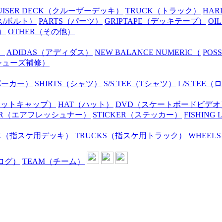
UISER DECK
（クルーザーデッキ）
TRUCK
（トラック）
HAR
ス/ボルト）
PARTS
（パーツ）
GRIPTAPE
（デッキテープ）
OIL
）
OTHER
（その他）
）
ADIDAS
（アディダス）
NEW BALANCE NUMERIC
（
POS
シューズ補修）
パーカー）
SHIRTS
（シャツ）
S/S TEE
（Tシャツ）
L/S TEE
（ロ
ニットキャップ）
HAT
（ハット）
DVD
（スケートボードビデオ
R
（エアフレッシュナー）
STICKER
（ステッカー）
FISHING 
K
（指スケ用デッキ）
TRUCKS
（指スケ用トラック）
WHEELS
ログ）
TEAM
（チーム）