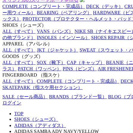
オリジナルのスケートボードを作る
COMPLETE
（コンプリート・完成品）
DECK
（デッキ）
CR
ー用ウィール）
BEARING
（ベアリング）
HARDWARE
（ビ
ックス）
PROTECTOR
（プロテクター・ヘルメット・パッド
SHOES
（シューズ）
ALL
（すべて）
VANS
（バンズ）
NIKE SB
（ナイキエスビー
の他ブランド）
INSOLES
（インソール）
SHOES REPAIR
（
APPAREL
（アパレル）
ALL
（すべて）
JKT
（ジャケット）
SWEAT
（スウェット・
GOODS
（グッズ）
ALL
（すべて）
SOX
（靴下）
CAP
（キャップ）
BEANIE
（
ラス）
PATCH
（ワッペン）
PINS
（ピンズ）
AIR FRESHENE
FINGERBOARD
（指スケ）
ALL
（すべて）
COMPLETE
（コンプリート・完成品）
DEC
SKATEPARK
（指スケ用セクション）
SALE
（セール商品）
BRANDS
（ブランド一覧）
BLOG
（ブ
ログイン
TOP
SHOES（シューズ）
ADIDAS（アディダス）
ADIDAS SAMBA ADV NAVY/YELLOW