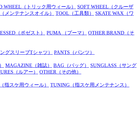
D WHEEL
（トリック用ウィール）
SOFT WHEEL
（クルーザ
（メンテナンスオイル）
TOOL
（工具類）
SKATE WAX
（ワ
SESSED
（ポゼスト）
PUMA
（プーマ）
OTHER BRAND
（そ
ングスリーブTシャツ）
PANTS
（パンツ）
）
MAGAZINE
（雑誌）
BAG
（バッグ）
SUNGLASS
（サング
LURES
（ルアー）
OTHER
（その他）
（指スケ用ウィール）
TUNING
（指スケ用メンテナンス）