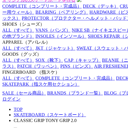
オリジナルのスケートボードを作る
COMPLETE
（コンプリート・完成品）
DECK
（デッキ）
CR
ー用ウィール）
BEARING
（ベアリング）
HARDWARE
（ビ
ックス）
PROTECTOR
（プロテクター・ヘルメット・パッド
SHOES
（シューズ）
ALL
（すべて）
VANS
（バンズ）
NIKE SB
（ナイキエスビー
の他ブランド）
INSOLES
（インソール）
SHOES REPAIR
（
APPAREL
（アパレル）
ALL
（すべて）
JKT
（ジャケット）
SWEAT
（スウェット・
GOODS
（グッズ）
ALL
（すべて）
SOX
（靴下）
CAP
（キャップ）
BEANIE
（
ラス）
PATCH
（ワッペン）
PINS
（ピンズ）
AIR FRESHENE
FINGERBOARD
（指スケ）
ALL
（すべて）
COMPLETE
（コンプリート・完成品）
DEC
SKATEPARK
（指スケ用セクション）
SALE
（セール商品）
BRANDS
（ブランド一覧）
BLOG
（ブ
ログイン
TOP
SKATEBOARD（スケートボード）
CLASSIC GRIP TONY GRIP 2.0