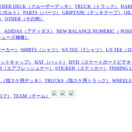
UISER DECK
（クルーザーデッキ）
TRUCK
（トラック）
HAR
ス/ボルト）
PARTS
（パーツ）
GRIPTAPE
（デッキテープ）
OIL
）
OTHER
（その他）
）
ADIDAS
（アディダス）
NEW BALANCE NUMERIC
（
POS
シューズ補修）
パーカー）
SHIRTS
（シャツ）
S/S TEE
（Tシャツ）
L/S TEE
（ロ
ニットキャップ）
HAT
（ハット）
DVD
（スケートボードビデオ
R
（エアフレッシュナー）
STICKER
（ステッカー）
FISHING 
K
（指スケ用デッキ）
TRUCKS
（指スケ用トラック）
WHEELS
ログ）
TEAM
（チーム）