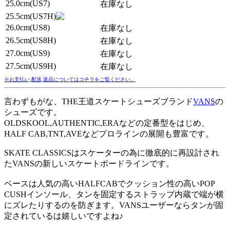
25.0cm(US7)
在庫なし
25.5cm(US7H)
26.0cm(US8)
在庫なし
26.5cm(US8H)
在庫なし
27.0cm(US9)
在庫なし
27.5cm(US9H)
在庫なし
※お支払い,配送,返品についてはコチラをご覧ください。
言わずもがな、THE王道スケートシューズブランド
VANS
の
シューズです。
OLDSKOOL,AUTHENTIC,ERAなどの定番型をはじめ、
HALF CAB,TNT,AVEなどプロラインの展開も豊富です。
SKATE CLASSICSはスケーターの為に徹底的に再設計され
たVANSの新しいスケートボードラインです。
ベースは人気の高いHALFCABでクッション性の高いPOP
CUSHインソール、タンを固定するストラップ内蔵で端が横
にズレたりするのを防ぎます。VANSユーザーならタンが固
定されているは嬉しいですよね♪