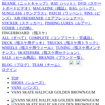
BEANIE
（ニットキャップ）
HAT
（ハット）
DVD
（スケー
トボードビデオ）
MAGAZINE
（雑誌）
BAG
（バッグ）
SUNGLASS
（サングラス）
PATCH
（ワッペン）
PINS
（ピ
ンズ）
AIR FRESHENER
（エアフレッシュナー）
STICKER
（ステッカー）
FISHING LURES
（ルアー）
OTHER
（その他）
FINGERBOARD
（指スケ）
ALL
（すべて）
COMPLETE
（コンプリート・完成品）
DECK
（指スケ用デッキ）
TRUCKS
（指スケ用トラック）
WHEELS
（指スケ用ウィール）
TUNING
（指スケ用メンテ
ナンス）
SKATEPARK
（指スケ用セクション）
SALE
（セール商品）
BRANDS
（ブランド一覧）
BLOG
（ブログ）
TEAM
（チーム）
ログイン
TOP
SHOES（シューズ）
VANS（バンズ）
VANS SKATE HALFCAB GOLDEN BROWN/GUM