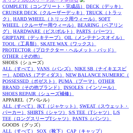
オリジナルのスケートボードを作る
COMPLETE
（コンプリート・完成品）
DECK
（デッキ）
CRUISER DECK
（クルーザーデッキ）
TRUCK
（トラッ
ク）
HARD WHEEL
（トリック用ウィール）
SOFT
WHEEL
（クルーザー用ウィール）
BEARING
（ベアリン
グ）
HARDWARE
（ビス/ボルト）
PARTS
（パーツ）
GRIPTAPE
（デッキテープ）
OIL
（メンテナンスオイル）
TOOL
（工具類）
SKATE WAX
（ワックス）
PROTECTOR
（プロテクター・ヘルメット・パッド）
OTHER
（その他）
SHOES
（シューズ）
ALL
（すべて）
VANS
（バンズ）
NIKE SB
（ナイキエスビ
ー）
ADIDAS
（アディダス）
NEW BALANCE NUMERIC
（
POSSESSED
（ポゼスト）
PUMA
（プーマ）
OTHER
BRAND
（その他ブランド）
INSOLES
（インソール）
SHOES REPAIR
（シューズ補修）
APPAREL
（アパレル）
ALL
（すべて）
JKT
（ジャケット）
SWEAT
（スウェット・
パーカー）
SHIRTS
（シャツ）
S/S TEE
（Tシャツ）
L/S
TEE
（ロングスリーブTシャツ）
PANTS
（パンツ）
GOODS
（グッズ）
ALL
（すべて）
SOX
（靴下）
CAP
（キャップ）