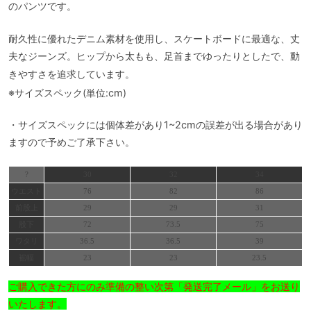
のパンツです。
耐久性に優れたデニム素材を使用し、スケートボードに最適な、丈
夫なジーンズ。ヒップから太もも、足首までゆったりとしたで、動
きやすさを追求しています。
※サイズスペック(単位:cm)
・サイズスペックには個体差があり1~2cmの誤差が出る場合があり
ますので予めご了承下さい。
?
30
32
34
ウエスト
76
82
86
前股上
29
29
31
股下
72
73.5
75
ワタリ
36.5
36.5
39
裾幅
23
23
23.5
ご購入できた方にのみ準備の整い次第「発送完了メール」をお送り
いたします。