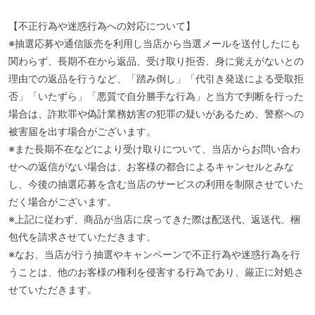
【不正行為や迷惑行為への対応について】
※抽選応募や通信販売を利用し当店から当選メールを送付したにも
関わらず、長期不在から返品、受け取り拒否、身に覚えがないとの
理由での返品を行うなど、「踏み倒し」「代引き発送による受取拒
否」「いたずら」「悪質で自分勝手な行為」と当方で判断を行った
場合は、詐欺罪や偽計業務妨害の犯罪の疑いがあるため、警察への
被害届を出す場合がございます。
※また長期不在などにより受け取りについて、当店からお問い合わ
せへの返信がない場合は、お客様の都合によるキャンセルとみな
し、今後の抽選応募を含む当店のサービスの利用を制限させていた
だく場合がございます。
※上記に従わず、商品が当店に戻ってきた際は配送代、返送代、梱
包代を請求させていただきます。
※なお、当店が行う抽選やキャンペーンで不正行為や迷惑行為を行
うことは、他のお客様の権利を侵害する行為であり、厳正に対処さ
せていただきます。