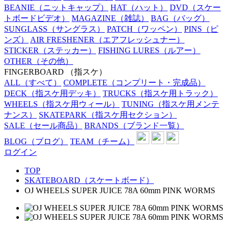
BEANIE
（ニットキャップ）
HAT
（ハット）
DVD
（スケー
トボードビデオ）
MAGAZINE
（雑誌）
BAG
（バッグ）
SUNGLASS
（サングラス）
PATCH
（ワッペン）
PINS
（ピ
ンズ）
AIR FRESHENER
（エアフレッシュナー）
STICKER
（ステッカー）
FISHING LURES
（ルアー）
OTHER
（その他）
FINGERBOARD
（指スケ）
ALL
（すべて）
COMPLETE
（コンプリート・完成品）
DECK
（指スケ用デッキ）
TRUCKS
（指スケ用トラック）
WHEELS
（指スケ用ウィール）
TUNING
（指スケ用メンテ
ナンス）
SKATEPARK
（指スケ用セクション）
SALE
（セール商品）
BRANDS
（ブランド一覧）
BLOG
（ブログ）
TEAM
（チーム）
ログイン
TOP
SKATEBOARD（スケートボード）
OJ WHEELS SUPER JUICE 78A 60mm PINK WORMS