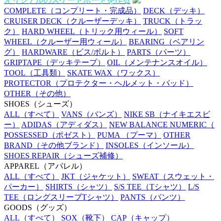
オリジナルのスケートボードを作る
COMPLETE
（コンプリート・完成品）
DECK
（デッキ）
CRUISER DECK
（クルーザーデッキ）
TRUCK
（トラッ
ク）
HARD WHEEL
（トリック用ウィール）
SOFT
WHEEL
（クルーザー用ウィール）
BEARING
（ベアリン
グ）
HARDWARE
（ビス/ボルト）
PARTS
（パーツ）
GRIPTAPE
（デッキテープ）
OIL
（メンテナンスオイル）
TOOL
（工具類）
SKATE WAX
（ワックス）
PROTECTOR
（プロテクター・ヘルメット・パッド）
OTHER
（その他）
SHOES
（シューズ）
ALL
（すべて）
VANS
（バンズ）
NIKE SB
（ナイキエスビ
ー）
ADIDAS
（アディダス）
NEW BALANCE NUMERIC
（
POSSESSED
（ポゼスト）
PUMA
（プーマ）
OTHER
BRAND
（その他ブランド）
INSOLES
（インソール）
SHOES REPAIR
（シューズ補修）
APPAREL
（アパレル）
ALL
（すべて）
JKT
（ジャケット）
SWEAT
（スウェット・
パーカー）
SHIRTS
（シャツ）
S/S TEE
（Tシャツ）
L/S
TEE
（ロングスリーブTシャツ）
PANTS
（パンツ）
GOODS
（グッズ）
ALL
（すべて）
SOX
（靴下）
CAP
（キャップ）