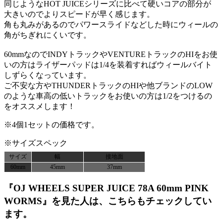
同じようなHOT JUICEシリーズに比べて硬いコアの部分が
大きいのでよりスピードが早く感じます。
角も丸みがあるのでパワースライドなどした時にウィールの
角がちぎれにくいです。
60mmなのでINDYトラックやVENTUREトラックのHIをお使
いの方はライザーパッドは1/4を装着すればウィールバイト
しずらくなっています。
ご不安な方やTHUNDERトラックのHIや他ブランドのLOW
のような車高の低いトラックをお使いの方は1/2をつけるの
をオススメします！
※4個1セットの価格です。
※サイズスペック
サイズ
幅
接地面
60mm
45mm
37mm
『OJ WHEELS SUPER JUICE 78A 60mm PINK
WORMS』を見た人は、こちらもチェックしてい
ます。