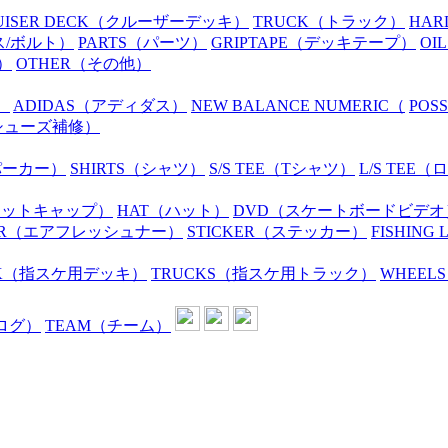
UISER DECK
（クルーザーデッキ）
TRUCK
（トラック）
HAR
ス/ボルト）
PARTS
（パーツ）
GRIPTAPE
（デッキテープ）
OIL
）
OTHER
（その他）
）
ADIDAS
（アディダス）
NEW BALANCE NUMERIC
（
POS
シューズ補修）
パーカー）
SHIRTS
（シャツ）
S/S TEE
（Tシャツ）
L/S TEE
（ロ
ニットキャップ）
HAT
（ハット）
DVD
（スケートボードビデオ
R
（エアフレッシュナー）
STICKER
（ステッカー）
FISHING 
K
（指スケ用デッキ）
TRUCKS
（指スケ用トラック）
WHEELS
ログ）
TEAM
（チーム）