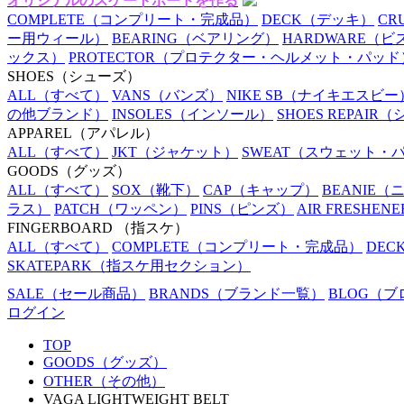
オリジナルのスケートボードを作る
COMPLETE
（コンプリート・完成品）
DECK
（デッキ）
CR
ー用ウィール）
BEARING
（ベアリング）
HARDWARE
（ビ
ックス）
PROTECTOR
（プロテクター・ヘルメット・パッド
SHOES
（シューズ）
ALL
（すべて）
VANS
（バンズ）
NIKE SB
（ナイキエスビー
の他ブランド）
INSOLES
（インソール）
SHOES REPAIR
（
APPAREL
（アパレル）
ALL
（すべて）
JKT
（ジャケット）
SWEAT
（スウェット・
GOODS
（グッズ）
ALL
（すべて）
SOX
（靴下）
CAP
（キャップ）
BEANIE
（
ラス）
PATCH
（ワッペン）
PINS
（ピンズ）
AIR FRESHENE
FINGERBOARD
（指スケ）
ALL
（すべて）
COMPLETE
（コンプリート・完成品）
DEC
SKATEPARK
（指スケ用セクション）
SALE
（セール商品）
BRANDS
（ブランド一覧）
BLOG
（ブ
ログイン
TOP
GOODS（グッズ）
OTHER（その他）
VAGA LIGHTWEIGHT BELT