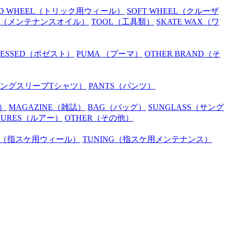
D WHEEL
（トリック用ウィール）
SOFT WHEEL
（クルーザ
（メンテナンスオイル）
TOOL
（工具類）
SKATE WAX
（ワ
SESSED
（ポゼスト）
PUMA
（プーマ）
OTHER BRAND
（そ
ングスリーブTシャツ）
PANTS
（パンツ）
）
MAGAZINE
（雑誌）
BAG
（バッグ）
SUNGLASS
（サング
LURES
（ルアー）
OTHER
（その他）
（指スケ用ウィール）
TUNING
（指スケ用メンテナンス）