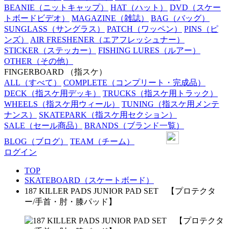
BEANIE
（ニットキャップ）
HAT
（ハット）
DVD
（スケー
トボードビデオ）
MAGAZINE
（雑誌）
BAG
（バッグ）
SUNGLASS
（サングラス）
PATCH
（ワッペン）
PINS
（ピ
ンズ）
AIR FRESHENER
（エアフレッシュナー）
STICKER
（ステッカー）
FISHING LURES
（ルアー）
OTHER
（その他）
FINGERBOARD
（指スケ）
ALL
（すべて）
COMPLETE
（コンプリート・完成品）
DECK
（指スケ用デッキ）
TRUCKS
（指スケ用トラック）
WHEELS
（指スケ用ウィール）
TUNING
（指スケ用メンテ
ナンス）
SKATEPARK
（指スケ用セクション）
SALE
（セール商品）
BRANDS
（ブランド一覧）
BLOG
（ブログ）
TEAM
（チーム）
ログイン
TOP
SKATEBOARD（スケートボード）
187 KILLER PADS JUNIOR PAD SET 【プロテクタ
ー/手首・肘・膝パッド】