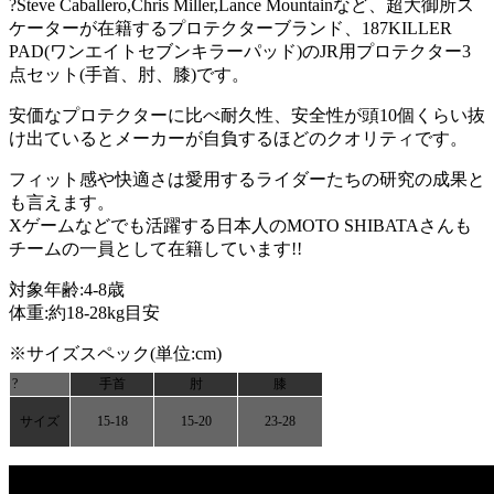
?Steve Caballero,Chris Miller,Lance Mountainなど、超大御所ス
ケーターが在籍するプロテクターブランド、187KILLER
PAD(ワンエイトセブンキラーパッド)のJR用プロテクター3
点セット(手首、肘、膝)です。
安価なプロテクターに比べ耐久性、安全性が頭10個くらい抜
け出ているとメーカーが自負するほどのクオリティです。
フィット感や快適さは愛用するライダーたちの研究の成果と
も言えます。
Xゲームなどでも活躍する日本人のMOTO SHIBATAさんも
チームの一員として在籍しています!!
対象年齢:4-8歳
体重:約18-28kg目安
※サイズスペック(単位:cm)
?
手首
肘
膝
サイズ
15-18
15-20
23-28