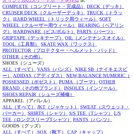
オリジナルのスケートボードを作る
COMPLETE
（コンプリート・完成品）
DECK
（デッキ）
CRUISER DECK
（クルーザーデッキ）
TRUCK
（トラッ
ク）
HARD WHEEL
（トリック用ウィール）
SOFT
WHEEL
（クルーザー用ウィール）
BEARING
（ベアリン
グ）
HARDWARE
（ビス/ボルト）
PARTS
（パーツ）
GRIPTAPE
（デッキテープ）
OIL
（メンテナンスオイル）
TOOL
（工具類）
SKATE WAX
（ワックス）
PROTECTOR
（プロテクター・ヘルメット・パッド）
OTHER
（その他）
SHOES
（シューズ）
ALL
（すべて）
VANS
（バンズ）
NIKE SB
（ナイキエスビ
ー）
ADIDAS
（アディダス）
NEW BALANCE NUMERIC
（
POSSESSED
（ポゼスト）
PUMA
（プーマ）
OTHER
BRAND
（その他ブランド）
INSOLES
（インソール）
SHOES REPAIR
（シューズ補修）
APPAREL
（アパレル）
ALL
（すべて）
JKT
（ジャケット）
SWEAT
（スウェット・
パーカー）
SHIRTS
（シャツ）
S/S TEE
（Tシャツ）
L/S
TEE
（ロングスリーブTシャツ）
PANTS
（パンツ）
GOODS
（グッズ）
ALL
（すべて）
SOX
（靴下）
CAP
（キャップ）