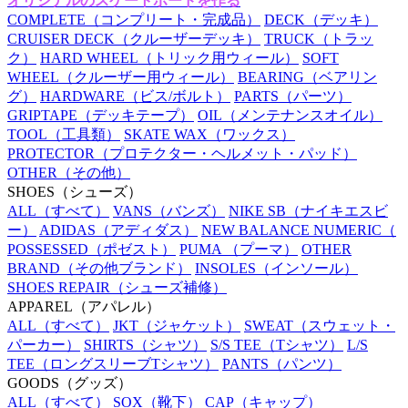
オリジナルのスケートボードを作る
COMPLETE
（コンプリート・完成品）
DECK
（デッキ）
CRUISER DECK
（クルーザーデッキ）
TRUCK
（トラッ
ク）
HARD WHEEL
（トリック用ウィール）
SOFT
WHEEL
（クルーザー用ウィール）
BEARING
（ベアリン
グ）
HARDWARE
（ビス/ボルト）
PARTS
（パーツ）
GRIPTAPE
（デッキテープ）
OIL
（メンテナンスオイル）
TOOL
（工具類）
SKATE WAX
（ワックス）
PROTECTOR
（プロテクター・ヘルメット・パッド）
OTHER
（その他）
SHOES
（シューズ）
ALL
（すべて）
VANS
（バンズ）
NIKE SB
（ナイキエスビ
ー）
ADIDAS
（アディダス）
NEW BALANCE NUMERIC
（
POSSESSED
（ポゼスト）
PUMA
（プーマ）
OTHER
BRAND
（その他ブランド）
INSOLES
（インソール）
SHOES REPAIR
（シューズ補修）
APPAREL
（アパレル）
ALL
（すべて）
JKT
（ジャケット）
SWEAT
（スウェット・
パーカー）
SHIRTS
（シャツ）
S/S TEE
（Tシャツ）
L/S
TEE
（ロングスリーブTシャツ）
PANTS
（パンツ）
GOODS
（グッズ）
ALL
（すべて）
SOX
（靴下）
CAP
（キャップ）