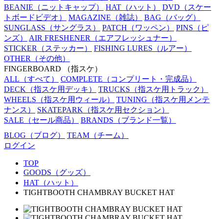
BEANIE
（ニットキャップ）
HAT
（ハット）
DVD
（スケー
トボードビデオ）
MAGAZINE
（雑誌）
BAG
（バッグ）
SUNGLASS
（サングラス）
PATCH
（ワッペン）
PINS
（ピ
ンズ）
AIR FRESHENER
（エアフレッシュナー）
STICKER
（ステッカー）
FISHING LURES
（ルアー）
OTHER
（その他）
FINGERBOARD
（指スケ）
ALL
（すべて）
COMPLETE
（コンプリート・完成品）
DECK
（指スケ用デッキ）
TRUCKS
（指スケ用トラック）
WHEELS
（指スケ用ウィール）
TUNING
（指スケ用メンテ
ナンス）
SKATEPARK
（指スケ用セクション）
SALE
（セール商品）
BRANDS
（ブランド一覧）
BLOG
（ブログ）
TEAM
（チーム）
ログイン
TOP
GOODS（グッズ）
HAT（ハット）
TIGHTBOOTH CHAMBRAY BUCKET HAT