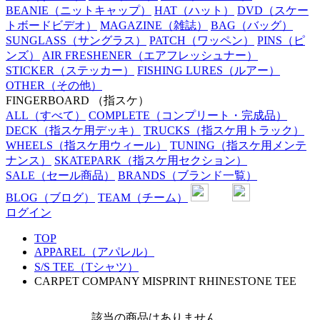
BEANIE
（ニットキャップ）
HAT
（ハット）
DVD
（スケー
トボードビデオ）
MAGAZINE
（雑誌）
BAG
（バッグ）
SUNGLASS
（サングラス）
PATCH
（ワッペン）
PINS
（ピ
ンズ）
AIR FRESHENER
（エアフレッシュナー）
STICKER
（ステッカー）
FISHING LURES
（ルアー）
OTHER
（その他）
FINGERBOARD
（指スケ）
ALL
（すべて）
COMPLETE
（コンプリート・完成品）
DECK
（指スケ用デッキ）
TRUCKS
（指スケ用トラック）
WHEELS
（指スケ用ウィール）
TUNING
（指スケ用メンテ
ナンス）
SKATEPARK
（指スケ用セクション）
SALE
（セール商品）
BRANDS
（ブランド一覧）
BLOG
（ブログ）
TEAM
（チーム）
ログイン
TOP
APPAREL（アパレル）
S/S TEE（Tシャツ）
CARPET COMPANY MISPRINT RHINESTONE TEE
該当の商品はありません。