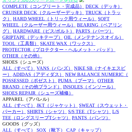
オリジナルのスケートボードを作る
COMPLETE
（コンプリート・完成品）
DECK
（デッキ）
CRUISER DECK
（クルーザーデッキ）
TRUCK
（トラッ
ク）
HARD WHEEL
（トリック用ウィール）
SOFT
WHEEL
（クルーザー用ウィール）
BEARING
（ベアリン
グ）
HARDWARE
（ビス/ボルト）
PARTS
（パーツ）
GRIPTAPE
（デッキテープ）
OIL
（メンテナンスオイル）
TOOL
（工具類）
SKATE WAX
（ワックス）
PROTECTOR
（プロテクター・ヘルメット・パッド）
OTHER
（その他）
SHOES
（シューズ）
ALL
（すべて）
VANS
（バンズ）
NIKE SB
（ナイキエスビ
ー）
ADIDAS
（アディダス）
NEW BALANCE NUMERIC
（
POSSESSED
（ポゼスト）
PUMA
（プーマ）
OTHER
BRAND
（その他ブランド）
INSOLES
（インソール）
SHOES REPAIR
（シューズ補修）
APPAREL
（アパレル）
ALL
（すべて）
JKT
（ジャケット）
SWEAT
（スウェット・
パーカー）
SHIRTS
（シャツ）
S/S TEE
（Tシャツ）
L/S
TEE
（ロングスリーブTシャツ）
PANTS
（パンツ）
GOODS
（グッズ）
ALL
（すべて）
SOX
（靴下）
CAP
（キャップ）