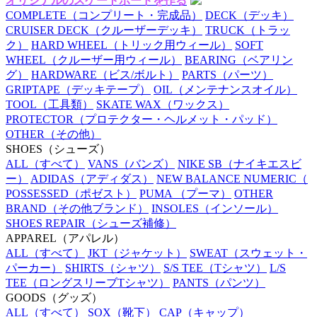
オリジナルのスケートボードを作る
COMPLETE
（コンプリート・完成品）
DECK
（デッキ）
CRUISER DECK
（クルーザーデッキ）
TRUCK
（トラッ
ク）
HARD WHEEL
（トリック用ウィール）
SOFT
WHEEL
（クルーザー用ウィール）
BEARING
（ベアリン
グ）
HARDWARE
（ビス/ボルト）
PARTS
（パーツ）
GRIPTAPE
（デッキテープ）
OIL
（メンテナンスオイル）
TOOL
（工具類）
SKATE WAX
（ワックス）
PROTECTOR
（プロテクター・ヘルメット・パッド）
OTHER
（その他）
SHOES
（シューズ）
ALL
（すべて）
VANS
（バンズ）
NIKE SB
（ナイキエスビ
ー）
ADIDAS
（アディダス）
NEW BALANCE NUMERIC
（
POSSESSED
（ポゼスト）
PUMA
（プーマ）
OTHER
BRAND
（その他ブランド）
INSOLES
（インソール）
SHOES REPAIR
（シューズ補修）
APPAREL
（アパレル）
ALL
（すべて）
JKT
（ジャケット）
SWEAT
（スウェット・
パーカー）
SHIRTS
（シャツ）
S/S TEE
（Tシャツ）
L/S
TEE
（ロングスリーブTシャツ）
PANTS
（パンツ）
GOODS
（グッズ）
ALL
（すべて）
SOX
（靴下）
CAP
（キャップ）