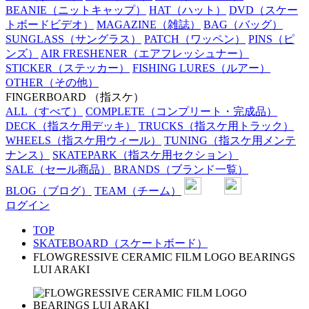
BEANIE
（ニットキャップ）
HAT
（ハット）
DVD
（スケー
トボードビデオ）
MAGAZINE
（雑誌）
BAG
（バッグ）
SUNGLASS
（サングラス）
PATCH
（ワッペン）
PINS
（ピ
ンズ）
AIR FRESHENER
（エアフレッシュナー）
STICKER
（ステッカー）
FISHING LURES
（ルアー）
OTHER
（その他）
FINGERBOARD
（指スケ）
ALL
（すべて）
COMPLETE
（コンプリート・完成品）
DECK
（指スケ用デッキ）
TRUCKS
（指スケ用トラック）
WHEELS
（指スケ用ウィール）
TUNING
（指スケ用メンテ
ナンス）
SKATEPARK
（指スケ用セクション）
SALE
（セール商品）
BRANDS
（ブランド一覧）
BLOG
（ブログ）
TEAM
（チーム）
ログイン
TOP
SKATEBOARD（スケートボード）
FLOWGRESSIVE CERAMIC FILM LOGO BEARINGS
LUI ARAKI