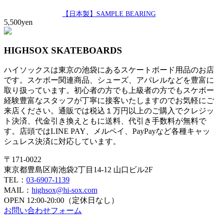
【日本製】SAMPLE BEARING
5,500yen
HIGHSOX SKATEBOARDS
ハイソックスは東京の池袋にあるスケートボード用品のお店
です。スケボー関連商品、シューズ、アパレルなどを豊富に
取り扱っています。初心者の方でも上級者の方でもスケボー
経験豊富なスタッフが丁寧に接客いたしますのでお気軽にご
来店ください。通販では税込１万円以上のご購入でクレジッ
ト決済、代金引き換えともに送料、代引き手数料が無料で
す。店頭ではLINE PAY、メルペイ、PayPayなど各種キャッ
シュレス決済に対応しています。
〒171-0022
東京都豊島区南池袋2丁目14-12 山口ビル2F
TEL：
03-6907-1139
MAIL：
highsox@hi-sox.com
OPEN
12:00-20:00（定休日なし）
お問い合わせフォーム