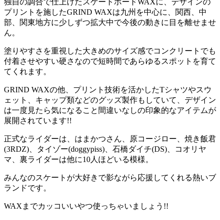
独自の調合で仕上げたスケートボードWAXに、デザインの
プリントを施したGRIND WAXは九州を中心に、関西、中
部、関東地方に少しずつ拡大中で今後の動きに目を離せませ
ん。
塗りやすさを重視した大きめのサイズ感でコンクリートでも
付着させやすい硬さなので短時間であらゆるスポットを育て
てくれます。
GRIND WAXの他、プリント技術を活かしたTシャツやスウ
ェット、キャップ類などのグッズ製作もしていて、デザイン
は一度見たら気になること間違いなしの印象的なアイテムが
展開されています!!
正式なライダーは、はまかつさん、原コージロー、焼き飯君
(3RDZ)、タイゾー(doggypiss)、石橋ダイチ(DS)、コオリヤ
マ、裏ライダーは他に10人ほどいる模様。
みんなのスケートが大好きで影ながら応援してくれる熱いブ
ランドです。
WAXまでカッコいいやつ使っちゃいましょう!!