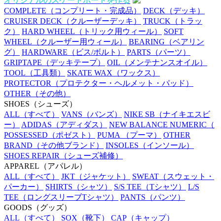
オリジナルのスケートボードを作る
COMPLETE
（コンプリート・完成品）
DECK
（デッキ）
CRUISER DECK
（クルーザーデッキ）
TRUCK
（トラッ
ク）
HARD WHEEL
（トリック用ウィール）
SOFT
WHEEL
（クルーザー用ウィール）
BEARING
（ベアリン
グ）
HARDWARE
（ビス/ボルト）
PARTS
（パーツ）
GRIPTAPE
（デッキテープ）
OIL
（メンテナンスオイル）
TOOL
（工具類）
SKATE WAX
（ワックス）
PROTECTOR
（プロテクター・ヘルメット・パッド）
OTHER
（その他）
SHOES
（シューズ）
ALL
（すべて）
VANS
（バンズ）
NIKE SB
（ナイキエスビ
ー）
ADIDAS
（アディダス）
NEW BALANCE NUMERIC
（
POSSESSED
（ポゼスト）
PUMA
（プーマ）
OTHER
BRAND
（その他ブランド）
INSOLES
（インソール）
SHOES REPAIR
（シューズ補修）
APPAREL
（アパレル）
ALL
（すべて）
JKT
（ジャケット）
SWEAT
（スウェット・
パーカー）
SHIRTS
（シャツ）
S/S TEE
（Tシャツ）
L/S
TEE
（ロングスリーブTシャツ）
PANTS
（パンツ）
GOODS
（グッズ）
ALL
（すべて）
SOX
（靴下）
CAP
（キャップ）