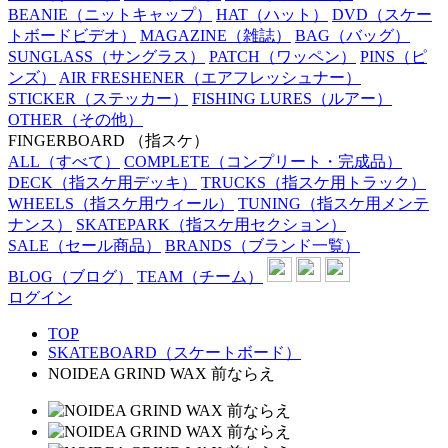
BEANIE
（ニットキャップ）
HAT
（ハット）
DVD
（スケー
トボードビデオ）
MAGAZINE
（雑誌）
BAG
（バッグ）
SUNGLASS
（サングラス）
PATCH
（ワッペン）
PINS
（ピ
ンズ）
AIR FRESHENER
（エアフレッシュナー）
STICKER
（ステッカー）
FISHING LURES
（ルアー）
OTHER
（その他）
FINGERBOARD
（指スケ）
ALL
（すべて）
COMPLETE
（コンプリート・完成品）
DECK
（指スケ用デッキ）
TRUCKS
（指スケ用トラック）
WHEELS
（指スケ用ウィール）
TUNING
（指スケ用メンテ
ナンス）
SKATEPARK
（指スケ用セクション）
SALE
（セール商品）
BRANDS
（ブランド一覧）
BLOG
（ブログ）
TEAM
（チーム）
ログイン
TOP
SKATEBOARD（スケートボード）
NOIDEA GRIND WAX 前ならえ