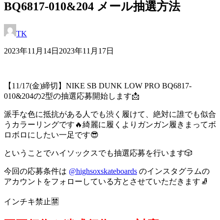
BQ6817-010&204 メール抽選方法
TK
2023年11月14日
2023年11月17日
【11/17(金)締切】NIKE SB DUNK LOW PRO BQ6817-
010&204の2型の抽選応募開始します📩
派手な色に抵抗がある人でも渋く履けて、絶対に誰でも似合
うカラーリングです
🔥
綺麗に履くよりガンガン履きまってボ
ロボロにしたい一足です😎
ということでハイソックスでも抽選応募を行います🎲
今回の応募条件は
@highsoxskateboards
のインスタグラムの
アカウントをフォローしている方とさせていただきます🧦
インチキ禁止🈲