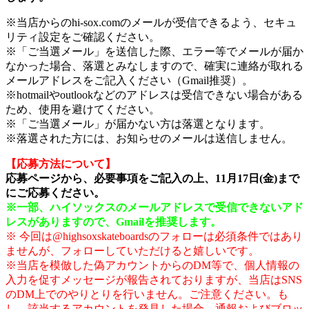
※当店からのhi-sox.comのメールが受信できるよう、セキュ
リティ設定をご確認ください。
※「ご当選メール」を送信した際、エラー等でメールが届か
なかった場合、落選とみなしますので、確実に連絡が取れる
メールアドレスをご記入ください（Gmail推奨）。
※hotmailやoutlookなどのアドレスは受信できない場合がある
ため、使用を避けてください。
※「ご当選メール」が届かない方は落選となります。
※落選された方には、お知らせのメールは送信しません。
【応募方法について】
応募ページから、必要事項をご記入の上、11月17日(金)まで
にご応募ください。
※一部、ハイソックスのメールアドレスで受信できないアド
レスがありますので、Gmailを推奨します。
※ 今回は@highsoxskateboardsのフォローは必須条件ではあり
ませんが、フォローしていただけると嬉しいです。
※当店を模倣した偽アカウントからのDM等で、個人情報の
入力を促すメッセージが報告されておりますが、当店はSNS
のDM上でのやりとりを行いません。ご注意ください。も
し、該当するアカウントを発見した場合、通報およびブロッ