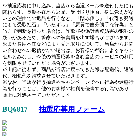
※抽選応募に申し込み、当店から当選メールを送付したにも
関わらず、長期不在から返品、受け取り拒否、身に覚えがな
いとの理由での返品を行うなど、「踏み倒し」「代引き発送
による受取拒否」「いたずら」「悪質で自分勝手な行為」と
当方で判断を行った場合は、詐欺罪や偽計業務妨害の犯罪の
疑いがあるため、警察への被害届を出す場合がございます。
※また長期不在などにより受け取りについて、当店からお問
い合わせへの返信がない場合は、お客様の都合によるキャン
セルとみなし、今後の抽選応募を含む当店のサービスの利用
を制限させていただく場合がございます。
※上記に従わず、商品が当店に戻ってきた際は配送代、返送
代、梱包代を請求させていただきます。
※なお、当店が行う抽選やキャンペーンで不正行為や迷惑行
為を行うことは、他のお客様の権利を侵害する行為であり、
厳正に対処させていただきます。
BQ6817
—–
抽選応募用フォーム
—–
投
稿