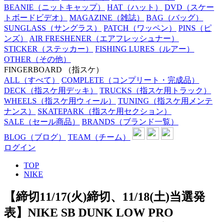
BEANIE
（ニットキャップ）
HAT
（ハット）
DVD
（スケー
トボードビデオ）
MAGAZINE
（雑誌）
BAG
（バッグ）
SUNGLASS
（サングラス）
PATCH
（ワッペン）
PINS
（ピ
ンズ）
AIR FRESHENER
（エアフレッシュナー）
STICKER
（ステッカー）
FISHING LURES
（ルアー）
OTHER
（その他）
FINGERBOARD
（指スケ）
ALL
（すべて）
COMPLETE
（コンプリート・完成品）
DECK
（指スケ用デッキ）
TRUCKS
（指スケ用トラック）
WHEELS
（指スケ用ウィール）
TUNING
（指スケ用メンテ
ナンス）
SKATEPARK
（指スケ用セクション）
SALE
（セール商品）
BRANDS
（ブランド一覧）
BLOG
（ブログ）
TEAM
（チーム）
ログイン
TOP
NIKE
【締切11/17(火)締切、11/18(土)当選発
表】NIKE SB DUNK LOW PRO