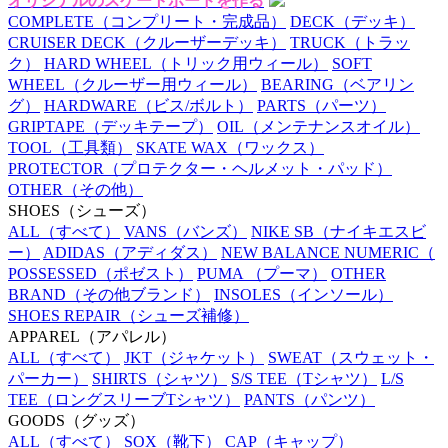
オリジナルのスケートボードを作る
COMPLETE
（コンプリート・完成品）
DECK
（デッキ）
CRUISER DECK
（クルーザーデッキ）
TRUCK
（トラッ
ク）
HARD WHEEL
（トリック用ウィール）
SOFT
WHEEL
（クルーザー用ウィール）
BEARING
（ベアリン
グ）
HARDWARE
（ビス/ボルト）
PARTS
（パーツ）
GRIPTAPE
（デッキテープ）
OIL
（メンテナンスオイル）
TOOL
（工具類）
SKATE WAX
（ワックス）
PROTECTOR
（プロテクター・ヘルメット・パッド）
OTHER
（その他）
SHOES
（シューズ）
ALL
（すべて）
VANS
（バンズ）
NIKE SB
（ナイキエスビ
ー）
ADIDAS
（アディダス）
NEW BALANCE NUMERIC
（
POSSESSED
（ポゼスト）
PUMA
（プーマ）
OTHER
BRAND
（その他ブランド）
INSOLES
（インソール）
SHOES REPAIR
（シューズ補修）
APPAREL
（アパレル）
ALL
（すべて）
JKT
（ジャケット）
SWEAT
（スウェット・
パーカー）
SHIRTS
（シャツ）
S/S TEE
（Tシャツ）
L/S
TEE
（ロングスリーブTシャツ）
PANTS
（パンツ）
GOODS
（グッズ）
ALL
（すべて）
SOX
（靴下）
CAP
（キャップ）