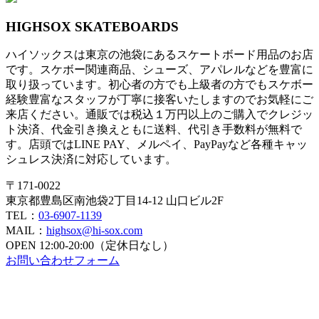
ナ
HIGHSOX SKATEBOARDS
ビ
ハイソックスは東京の池袋にあるスケートボード用品のお店
ゲ
です。スケボー関連商品、シューズ、アパレルなどを豊富に
ー
取り扱っています。初心者の方でも上級者の方でもスケボー
経験豊富なスタッフが丁寧に接客いたしますのでお気軽にご
シ
来店ください。通販では税込１万円以上のご購入でクレジッ
ト決済、代金引き換えともに送料、代引き手数料が無料で
ョ
す。店頭ではLINE PAY、メルペイ、PayPayなど各種キャッ
ン
シュレス決済に対応しています。
〒171-0022
東京都豊島区南池袋2丁目14-12 山口ビル2F
TEL：
03-6907-1139
MAIL：
highsox@hi-sox.com
OPEN
12:00-20:00（定休日なし）
お問い合わせフォーム