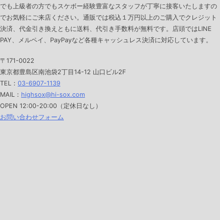
ー
でも上級者の方でもスケボー経験豊富なスタッフが丁寧に接客いたしますの
でお気軽にご来店ください。通販では税込１万円以上のご購入でクレジット
シ
決済、代金引き換えともに送料、代引き手数料が無料です。店頭ではLINE
PAY、メルペイ、PayPayなど各種キャッシュレス決済に対応しています。
ョ
〒171-0022
ン
東京都豊島区南池袋2丁目14-12 山口ビル2F
TEL：
03-6907-1139
MAIL：
highsox@hi-sox.com
OPEN
12:00-20:00（定休日なし）
お問い合わせフォーム