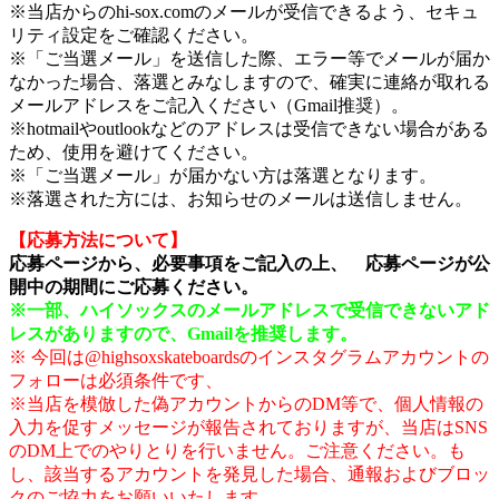
※当店からのhi-sox.comのメールが受信できるよう、セキュ
リティ設定をご確認ください。
※「ご当選メール」を送信した際、エラー等でメールが届か
なかった場合、落選とみなしますので、確実に連絡が取れる
メールアドレスをご記入ください（Gmail推奨）。
※hotmailやoutlookなどのアドレスは受信できない場合がある
ため、使用を避けてください。
※「ご当選メール」が届かない方は落選となります。
※落選された方には、お知らせのメールは送信しません。
【応募方法について】
応募ページから、必要事項をご記入の上、 応募ページが公
開中の期間にご応募ください。
※一部、ハイソックスのメールアドレスで受信できないアド
レスがありますので、Gmailを推奨します。
※ 今回は@highsoxskateboardsのインスタグラムアカウントの
フォローは必須条件です、
※当店を模倣した偽アカウントからのDM等で、個人情報の
入力を促すメッセージが報告されておりますが、当店はSNS
のDM上でのやりとりを行いません。ご注意ください。も
し、該当するアカウントを発見した場合、通報およびブロッ
クのご協力をお願いいたします。