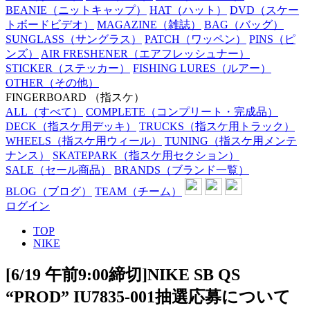
BEANIE
（ニットキャップ）
HAT
（ハット）
DVD
（スケー
トボードビデオ）
MAGAZINE
（雑誌）
BAG
（バッグ）
SUNGLASS
（サングラス）
PATCH
（ワッペン）
PINS
（ピ
ンズ）
AIR FRESHENER
（エアフレッシュナー）
STICKER
（ステッカー）
FISHING LURES
（ルアー）
OTHER
（その他）
FINGERBOARD
（指スケ）
ALL
（すべて）
COMPLETE
（コンプリート・完成品）
DECK
（指スケ用デッキ）
TRUCKS
（指スケ用トラック）
WHEELS
（指スケ用ウィール）
TUNING
（指スケ用メンテ
ナンス）
SKATEPARK
（指スケ用セクション）
SALE
（セール商品）
BRANDS
（ブランド一覧）
BLOG
（ブログ）
TEAM
（チーム）
ログイン
TOP
NIKE
[6/19 午前9:00締切]NIKE SB QS
“PROD” IU7835-001抽選応募について