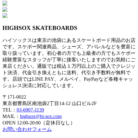
投
稿
ナ
HIGHSOX SKATEBOARDS
ビ
ハイソックスは東京の池袋にあるスケートボード用品のお店
ゲ
です。スケボー関連商品、シューズ、アパレルなどを豊富に
ー
取り扱っています。初心者の方でも上級者の方でもスケボー
経験豊富なスタッフが丁寧に接客いたしますのでお気軽にご
シ
来店ください。通販では税込１万円以上のご購入でクレジッ
ト決済、代金引き換えともに送料、代引き手数料が無料で
ョ
す。店頭ではLINE PAY、メルペイ、PayPayなど各種キャッ
ン
シュレス決済に対応しています。
〒171-0022
東京都豊島区南池袋2丁目14-12 山口ビル2F
TEL：
03-6907-1139
MAIL：
highsox@hi-sox.com
OPEN
12:00-20:00（定休日なし）
お問い合わせフォーム