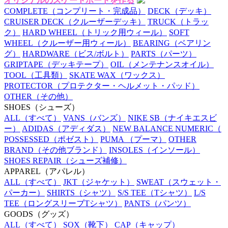
オリジナルのスケートボードを作る
COMPLETE
（コンプリート・完成品）
DECK
（デッキ）
CRUISER DECK
（クルーザーデッキ）
TRUCK
（トラッ
ク）
HARD WHEEL
（トリック用ウィール）
SOFT
WHEEL
（クルーザー用ウィール）
BEARING
（ベアリン
グ）
HARDWARE
（ビス/ボルト）
PARTS
（パーツ）
GRIPTAPE
（デッキテープ）
OIL
（メンテナンスオイル）
TOOL
（工具類）
SKATE WAX
（ワックス）
PROTECTOR
（プロテクター・ヘルメット・パッド）
OTHER
（その他）
SHOES
（シューズ）
ALL
（すべて）
VANS
（バンズ）
NIKE SB
（ナイキエスビ
ー）
ADIDAS
（アディダス）
NEW BALANCE NUMERIC
（
POSSESSED
（ポゼスト）
PUMA
（プーマ）
OTHER
BRAND
（その他ブランド）
INSOLES
（インソール）
SHOES REPAIR
（シューズ補修）
APPAREL
（アパレル）
ALL
（すべて）
JKT
（ジャケット）
SWEAT
（スウェット・
パーカー）
SHIRTS
（シャツ）
S/S TEE
（Tシャツ）
L/S
TEE
（ロングスリーブTシャツ）
PANTS
（パンツ）
GOODS
（グッズ）
ALL
（すべて）
SOX
（靴下）
CAP
（キャップ）