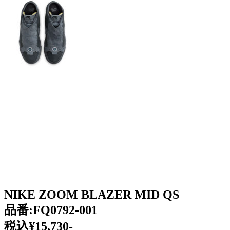
NIKE ZOOM BLAZER MID QS
品番:
FQ0792-001
税込¥15,730-