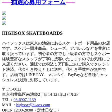
—–
抽選応募用フォーム
—–
投
稿
ナ
HIGHSOX SKATEBOARDS
ビ
ハイソックスは東京の池袋にあるスケートボード用品のお店
ゲ
です。スケボー関連商品、シューズ、アパレルなどを豊富に
ー
取り扱っています。初心者の方でも上級者の方でもスケボー
経験豊富なスタッフが丁寧に接客いたしますのでお気軽にご
シ
来店ください。通販では税込１万円以上のご購入でクレジッ
ト決済、代金引き換えともに送料、代引き手数料が無料で
ョ
す。店頭ではLINE PAY、メルペイ、PayPayなど各種キャッ
ン
シュレス決済に対応しています。
〒171-0022
東京都豊島区南池袋2丁目14-12 山口ビル2F
TEL：
03-6907-1139
MAIL：
highsox@hi-sox.com
OPEN
12:00-20:00（定休日なし）