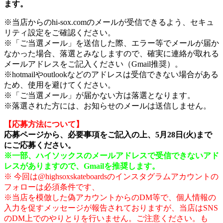
ます。
※当店からのhi-sox.comのメールが受信できるよう、セキュ
リティ設定をご確認ください。
※「ご当選メール」を送信した際、エラー等でメールが届か
なかった場合、落選とみなしますので、確実に連絡が取れる
メールアドレスをご記入ください（Gmail推奨）。
※hotmailやoutlookなどのアドレスは受信できない場合がある
ため、使用を避けてください。
※「ご当選メール」が届かない方は落選となります。
※落選された方には、お知らせのメールは送信しません。
【応募方法について】
応募ページから、必要事項をご記入の上、5月28日(火)まで
にご応募ください。
※一部、ハイソックスのメールアドレスで受信できないアド
レスがありますので、Gmailを推奨します。
※ 今回は@highsoxskateboardsのインスタグラムアカウントの
フォローは必須条件です、
※当店を模倣した偽アカウントからのDM等で、個人情報の
入力を促すメッセージが報告されておりますが、当店はSNS
のDM上でのやりとりを行いません。ご注意ください。も