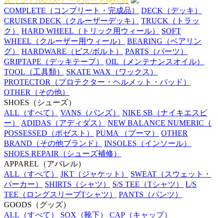
オリジナルのスケートボードを作る
COMPLETE
（コンプリート・完成品）
DECK
（デッキ）
CRUISER DECK
（クルーザーデッキ）
TRUCK
（トラッ
ク）
HARD WHEEL
（トリック用ウィール）
SOFT
WHEEL
（クルーザー用ウィール）
BEARING
（ベアリン
グ）
HARDWARE
（ビス/ボルト）
PARTS
（パーツ）
GRIPTAPE
（デッキテープ）
OIL
（メンテナンスオイル）
TOOL
（工具類）
SKATE WAX
（ワックス）
PROTECTOR
（プロテクター・ヘルメット・パッド）
OTHER
（その他）
SHOES
（シューズ）
ALL
（すべて）
VANS
（バンズ）
NIKE SB
（ナイキエスビ
ー）
ADIDAS
（アディダス）
NEW BALANCE NUMERIC
（
POSSESSED
（ポゼスト）
PUMA
（プーマ）
OTHER
BRAND
（その他ブランド）
INSOLES
（インソール）
SHOES REPAIR
（シューズ補修）
APPAREL
（アパレル）
ALL
（すべて）
JKT
（ジャケット）
SWEAT
（スウェット・
パーカー）
SHIRTS
（シャツ）
S/S TEE
（Tシャツ）
L/S
TEE
（ロングスリーブTシャツ）
PANTS
（パンツ）
GOODS
（グッズ）
ALL
（すべて）
SOX
（靴下）
CAP
（キャップ）