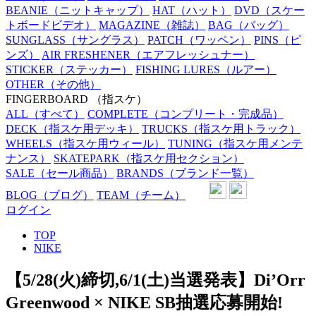
BEANIE
（ニットキャップ）
HAT
（ハット）
DVD
（スケー
トボードビデオ）
MAGAZINE
（雑誌）
BAG
（バッグ）
SUNGLASS
（サングラス）
PATCH
（ワッペン）
PINS
（ピ
ンズ）
AIR FRESHENER
（エアフレッシュナー）
STICKER
（ステッカー）
FISHING LURES
（ルアー）
OTHER
（その他）
FINGERBOARD
（指スケ）
ALL
（すべて）
COMPLETE
（コンプリート・完成品）
DECK
（指スケ用デッキ）
TRUCKS
（指スケ用トラック）
WHEELS
（指スケ用ウィール）
TUNING
（指スケ用メンテ
ナンス）
SKATEPARK
（指スケ用セクション）
SALE
（セール商品）
BRANDS
（ブランド一覧）
BLOG
（ブログ）
TEAM
（チーム）
ログイン
TOP
NIKE
【5/28(火)締切,6/1(土)当選発表】Di’Orr
Greenwood × NIKE SB抽選応募開始!