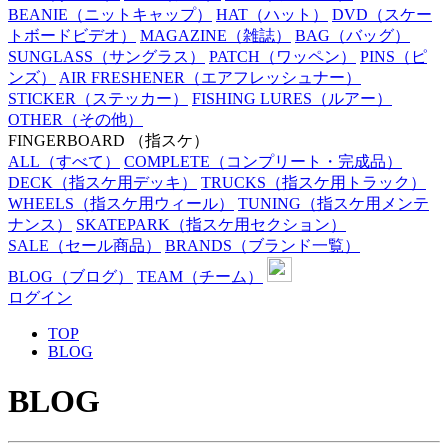
BEANIE
（ニットキャップ）
HAT
（ハット）
DVD
（スケー
トボードビデオ）
MAGAZINE
（雑誌）
BAG
（バッグ）
SUNGLASS
（サングラス）
PATCH
（ワッペン）
PINS
（ピ
ンズ）
AIR FRESHENER
（エアフレッシュナー）
STICKER
（ステッカー）
FISHING LURES
（ルアー）
OTHER
（その他）
FINGERBOARD
（指スケ）
ALL
（すべて）
COMPLETE
（コンプリート・完成品）
DECK
（指スケ用デッキ）
TRUCKS
（指スケ用トラック）
WHEELS
（指スケ用ウィール）
TUNING
（指スケ用メンテ
ナンス）
SKATEPARK
（指スケ用セクション）
SALE
（セール商品）
BRANDS
（ブランド一覧）
BLOG
（ブログ）
TEAM
（チーム）
ログイン
TOP
BLOG
BLOG