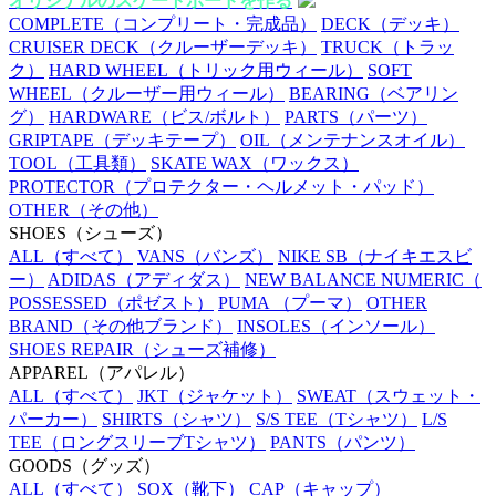
オリジナルのスケートボードを作る
COMPLETE
（コンプリート・完成品）
DECK
（デッキ）
CRUISER DECK
（クルーザーデッキ）
TRUCK
（トラッ
ク）
HARD WHEEL
（トリック用ウィール）
SOFT
WHEEL
（クルーザー用ウィール）
BEARING
（ベアリン
グ）
HARDWARE
（ビス/ボルト）
PARTS
（パーツ）
GRIPTAPE
（デッキテープ）
OIL
（メンテナンスオイル）
TOOL
（工具類）
SKATE WAX
（ワックス）
PROTECTOR
（プロテクター・ヘルメット・パッド）
OTHER
（その他）
SHOES
（シューズ）
ALL
（すべて）
VANS
（バンズ）
NIKE SB
（ナイキエスビ
ー）
ADIDAS
（アディダス）
NEW BALANCE NUMERIC
（
POSSESSED
（ポゼスト）
PUMA
（プーマ）
OTHER
BRAND
（その他ブランド）
INSOLES
（インソール）
SHOES REPAIR
（シューズ補修）
APPAREL
（アパレル）
ALL
（すべて）
JKT
（ジャケット）
SWEAT
（スウェット・
パーカー）
SHIRTS
（シャツ）
S/S TEE
（Tシャツ）
L/S
TEE
（ロングスリーブTシャツ）
PANTS
（パンツ）
GOODS
（グッズ）
ALL
（すべて）
SOX
（靴下）
CAP
（キャップ）