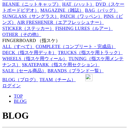
BEANIE
（ニットキャップ）
HAT
（ハット）
DVD
（スケー
トボードビデオ）
MAGAZINE
（雑誌）
BAG
（バッグ）
SUNGLASS
（サングラス）
PATCH
（ワッペン）
PINS
（ピ
ンズ）
AIR FRESHENER
（エアフレッシュナー）
STICKER
（ステッカー）
FISHING LURES
（ルアー）
OTHER
（その他）
FINGERBOARD
（指スケ）
ALL
（すべて）
COMPLETE
（コンプリート・完成品）
DECK
（指スケ用デッキ）
TRUCKS
（指スケ用トラック）
WHEELS
（指スケ用ウィール）
TUNING
（指スケ用メンテ
ナンス）
SKATEPARK
（指スケ用セクション）
SALE
（セール商品）
BRANDS
（ブランド一覧）
BLOG
（ブログ）
TEAM
（チーム）
ログイン
TOP
BLOG
BLOG