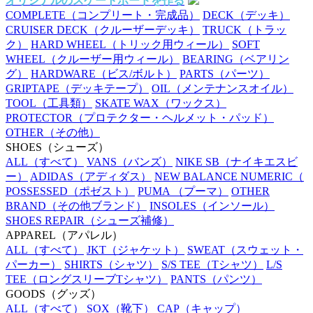
オリジナルのスケートボードを作る
COMPLETE
（コンプリート・完成品）
DECK
（デッキ）
CRUISER DECK
（クルーザーデッキ）
TRUCK
（トラッ
ク）
HARD WHEEL
（トリック用ウィール）
SOFT
WHEEL
（クルーザー用ウィール）
BEARING
（ベアリン
グ）
HARDWARE
（ビス/ボルト）
PARTS
（パーツ）
GRIPTAPE
（デッキテープ）
OIL
（メンテナンスオイル）
TOOL
（工具類）
SKATE WAX
（ワックス）
PROTECTOR
（プロテクター・ヘルメット・パッド）
OTHER
（その他）
SHOES
（シューズ）
ALL
（すべて）
VANS
（バンズ）
NIKE SB
（ナイキエスビ
ー）
ADIDAS
（アディダス）
NEW BALANCE NUMERIC
（
POSSESSED
（ポゼスト）
PUMA
（プーマ）
OTHER
BRAND
（その他ブランド）
INSOLES
（インソール）
SHOES REPAIR
（シューズ補修）
APPAREL
（アパレル）
ALL
（すべて）
JKT
（ジャケット）
SWEAT
（スウェット・
パーカー）
SHIRTS
（シャツ）
S/S TEE
（Tシャツ）
L/S
TEE
（ロングスリーブTシャツ）
PANTS
（パンツ）
GOODS
（グッズ）
ALL
（すべて）
SOX
（靴下）
CAP
（キャップ）