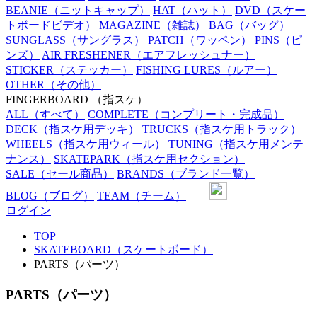
BEANIE
（ニットキャップ）
HAT
（ハット）
DVD
（スケー
トボードビデオ）
MAGAZINE
（雑誌）
BAG
（バッグ）
SUNGLASS
（サングラス）
PATCH
（ワッペン）
PINS
（ピ
ンズ）
AIR FRESHENER
（エアフレッシュナー）
STICKER
（ステッカー）
FISHING LURES
（ルアー）
OTHER
（その他）
FINGERBOARD
（指スケ）
ALL
（すべて）
COMPLETE
（コンプリート・完成品）
DECK
（指スケ用デッキ）
TRUCKS
（指スケ用トラック）
WHEELS
（指スケ用ウィール）
TUNING
（指スケ用メンテ
ナンス）
SKATEPARK
（指スケ用セクション）
SALE
（セール商品）
BRANDS
（ブランド一覧）
BLOG
（ブログ）
TEAM
（チーム）
ログイン
TOP
SKATEBOARD（スケートボード）
PARTS（パーツ）
PARTS（パーツ）