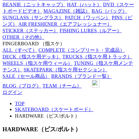
BEANIE
（ニットキャップ）
HAT
（ハット）
DVD
（スケー
トボードビデオ）
MAGAZINE
（雑誌）
BAG
（バッグ）
SUNGLASS
（サングラス）
PATCH
（ワッペン）
PINS
（ピ
ンズ）
AIR FRESHENER
（エアフレッシュナー）
STICKER
（ステッカー）
FISHING LURES
（ルアー）
OTHER
（その他）
FINGERBOARD
（指スケ）
ALL
（すべて）
COMPLETE
（コンプリート・完成品）
DECK
（指スケ用デッキ）
TRUCKS
（指スケ用トラック）
WHEELS
（指スケ用ウィール）
TUNING
（指スケ用メンテ
ナンス）
SKATEPARK
（指スケ用セクション）
SALE
（セール商品）
BRANDS
（ブランド一覧）
BLOG
（ブログ）
TEAM
（チーム）
ログイン
TOP
SKATEBOARD（スケートボード）
HARDWARE（ビス/ボルト）
HARDWARE（ビス/ボルト）