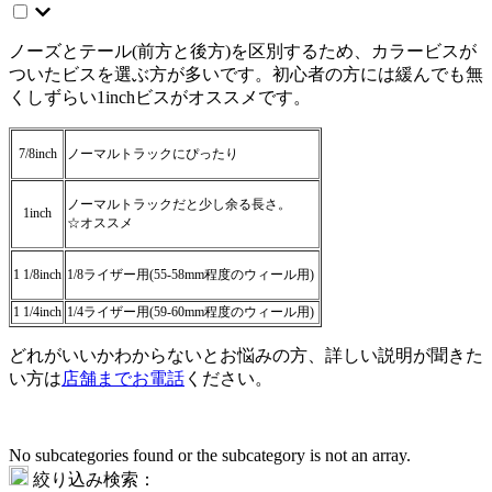
ノーズとテール(前方と後方)を区別するため、カラービスが
ついたビスを選ぶ方が多いです。初心者の方には緩んでも無
くしずらい1inchビスがオススメです。
7/8inch
ノーマルトラックにぴったり
ノーマルトラックだと少し余る長さ。
1inch
☆オススメ
1 1/8inch
1/8ライザー用(55-58mm程度のウィール用)
1 1/4inch
1/4ライザー用(59-60mm程度のウィール用)
どれがいいかわからないとお悩みの方、詳しい説明が聞きた
い方は
店舗までお電話
ください。
No subcategories found or the subcategory is not an array.
絞り込み検索：