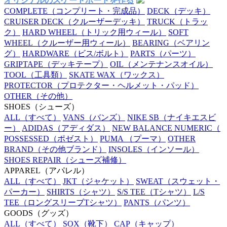
オリジナルのスケートボードを作る
COMPLETE
（コンプリート・完成品）
DECK
（デッキ）
CRUISER DECK
（クルーザーデッキ）
TRUCK
（トラッ
ク）
HARD WHEEL
（トリック用ウィール）
SOFT
WHEEL
（クルーザー用ウィール）
BEARING
（ベアリン
グ）
HARDWARE
（ビス/ボルト）
PARTS
（パーツ）
GRIPTAPE
（デッキテープ）
OIL
（メンテナンスオイル）
TOOL
（工具類）
SKATE WAX
（ワックス）
PROTECTOR
（プロテクター・ヘルメット・パッド）
OTHER
（その他）
SHOES
（シューズ）
ALL
（すべて）
VANS
（バンズ）
NIKE SB
（ナイキエスビ
ー）
ADIDAS
（アディダス）
NEW BALANCE NUMERIC
（
POSSESSED
（ポゼスト）
PUMA
（プーマ）
OTHER
BRAND
（その他ブランド）
INSOLES
（インソール）
SHOES REPAIR
（シューズ補修）
APPAREL
（アパレル）
ALL
（すべて）
JKT
（ジャケット）
SWEAT
（スウェット・
パーカー）
SHIRTS
（シャツ）
S/S TEE
（Tシャツ）
L/S
TEE
（ロングスリーブTシャツ）
PANTS
（パンツ）
GOODS
（グッズ）
ALL
（すべて）
SOX
（靴下）
CAP
（キャップ）