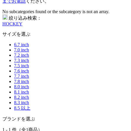
までお電話
ください。
No subcategories found or the subcategory is not an array.
絞り込み検索：
HOCKEY
サイズを選ぶ
6.7 inch
7.0 inch
7.2 inch
7.3 inch
7.5 inch
7.6 inch
7.7 inch
7.8 inch
8.0 inch
8.1 inch
8.2 inch
8.3 inch
8.5 以上
ブランドを選ぶ
1 - 1 件（全1商品）