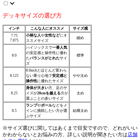
デッキサイズの選び方
インチ
こんな人にオススメ
サイズ感
小柄な人
や
女性など
にオ
7.75
細め
7.875
ススメサイズ
ハイソックスで
一番人気
の安定感と操作性に優れ
8.0
標準
た
バランスがとれた
サイ
ズ
8.0inchとほとんど変わら
8.125
ない乗り心地で
安定感と
やや太め
操作性
に優れたサイズ
身体が大きい
方、足のサ
8.25
イズが
28cmを越える
方が
太め
選ぶことの多いサイズ
ランプ
や
ボール
などをメ
8.5
インに挑戦したい方が選
結構太め
ぶサイズ
※サイズ選びに関してはあくまで目安ですので、どれがいい
かわからないとお悩みの方、詳しい説明が聞きたい方は
店舗