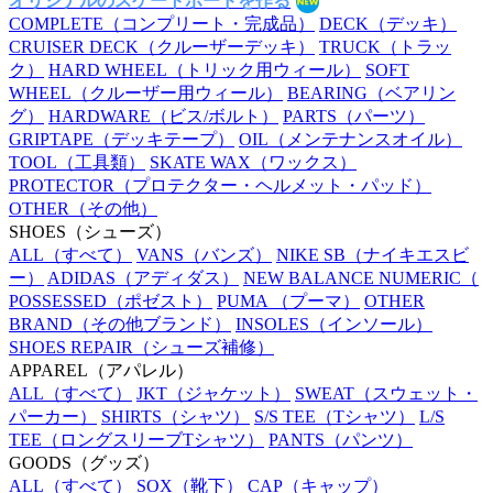
オリジナルのスケートボードを作る
COMPLETE
（コンプリート・完成品）
DECK
（デッキ）
CRUISER DECK
（クルーザーデッキ）
TRUCK
（トラッ
ク）
HARD WHEEL
（トリック用ウィール）
SOFT
WHEEL
（クルーザー用ウィール）
BEARING
（ベアリン
グ）
HARDWARE
（ビス/ボルト）
PARTS
（パーツ）
GRIPTAPE
（デッキテープ）
OIL
（メンテナンスオイル）
TOOL
（工具類）
SKATE WAX
（ワックス）
PROTECTOR
（プロテクター・ヘルメット・パッド）
OTHER
（その他）
SHOES
（シューズ）
ALL
（すべて）
VANS
（バンズ）
NIKE SB
（ナイキエスビ
ー）
ADIDAS
（アディダス）
NEW BALANCE NUMERIC
（
POSSESSED
（ポゼスト）
PUMA
（プーマ）
OTHER
BRAND
（その他ブランド）
INSOLES
（インソール）
SHOES REPAIR
（シューズ補修）
APPAREL
（アパレル）
ALL
（すべて）
JKT
（ジャケット）
SWEAT
（スウェット・
パーカー）
SHIRTS
（シャツ）
S/S TEE
（Tシャツ）
L/S
TEE
（ロングスリーブTシャツ）
PANTS
（パンツ）
GOODS
（グッズ）
ALL
（すべて）
SOX
（靴下）
CAP
（キャップ）