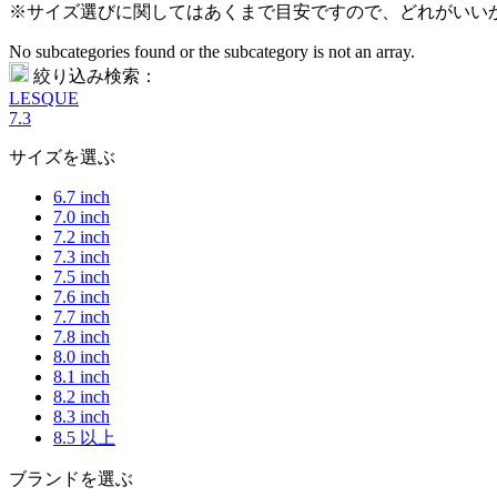
※サイズ選びに関してはあくまで目安ですので、どれがいい
No subcategories found or the subcategory is not an array.
絞り込み検索：
LESQUE
7.3
サイズを選ぶ
6.7 inch
7.0 inch
7.2 inch
7.3 inch
7.5 inch
7.6 inch
7.7 inch
7.8 inch
8.0 inch
8.1 inch
8.2 inch
8.3 inch
8.5 以上
ブランドを選ぶ