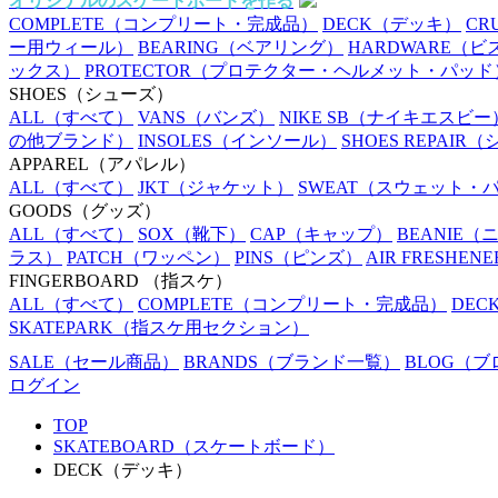
オリジナルのスケートボードを作る
COMPLETE
（コンプリート・完成品）
DECK
（デッキ）
CR
ー用ウィール）
BEARING
（ベアリング）
HARDWARE
（ビ
ックス）
PROTECTOR
（プロテクター・ヘルメット・パッド
SHOES
（シューズ）
ALL
（すべて）
VANS
（バンズ）
NIKE SB
（ナイキエスビー
の他ブランド）
INSOLES
（インソール）
SHOES REPAIR
（
APPAREL
（アパレル）
ALL
（すべて）
JKT
（ジャケット）
SWEAT
（スウェット・
GOODS
（グッズ）
ALL
（すべて）
SOX
（靴下）
CAP
（キャップ）
BEANIE
（
ラス）
PATCH
（ワッペン）
PINS
（ピンズ）
AIR FRESHENE
FINGERBOARD
（指スケ）
ALL
（すべて）
COMPLETE
（コンプリート・完成品）
DEC
SKATEPARK
（指スケ用セクション）
SALE
（セール商品）
BRANDS
（ブランド一覧）
BLOG
（ブ
ログイン
TOP
SKATEBOARD（スケートボード）
DECK（デッキ）