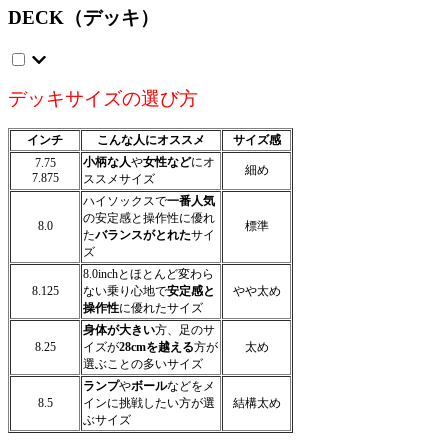
DECK（デッキ）
デッキサイズの選び方
インチ
こんな人にオススメ
サイズ感
小柄な人
や
女性など
にオ
7.75
細め
7.875
ススメサイズ
ハイソックスで
一番人気
の安定感と操作性に優れ
8.0
標準
た
バランスがとれた
サイ
ズ
8.0inchとほとんど変わら
8.125
ない乗り心地で
安定感と
やや太め
操作性
に優れたサイズ
身体が大きい
方、足のサ
8.25
イズが
28cmを越える
方が
太め
選ぶことの多いサイズ
ランプ
や
ボール
などをメ
8.5
インに挑戦したい方が選
結構太め
ぶサイズ