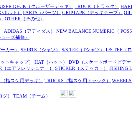
UISER DECK
（クルーザーデッキ）
TRUCK
（トラック）
HAR
ス/ボルト）
PARTS
（パーツ）
GRIPTAPE
（デッキテープ）
OIL
）
OTHER
（その他）
）
ADIDAS
（アディダス）
NEW BALANCE NUMERIC
（
POS
シューズ補修）
パーカー）
SHIRTS
（シャツ）
S/S TEE
（Tシャツ）
L/S TEE
（ロ
ニットキャップ）
HAT
（ハット）
DVD
（スケートボードビデオ
R
（エアフレッシュナー）
STICKER
（ステッカー）
FISHING 
K
（指スケ用デッキ）
TRUCKS
（指スケ用トラック）
WHEELS
ログ）
TEAM
（チーム）