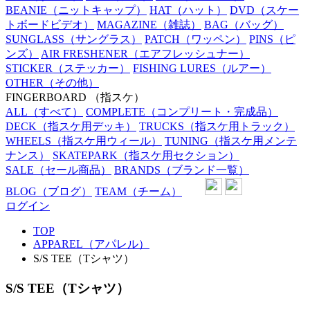
BEANIE
（ニットキャップ）
HAT
（ハット）
DVD
（スケー
トボードビデオ）
MAGAZINE
（雑誌）
BAG
（バッグ）
SUNGLASS
（サングラス）
PATCH
（ワッペン）
PINS
（ピ
ンズ）
AIR FRESHENER
（エアフレッシュナー）
STICKER
（ステッカー）
FISHING LURES
（ルアー）
OTHER
（その他）
FINGERBOARD
（指スケ）
ALL
（すべて）
COMPLETE
（コンプリート・完成品）
DECK
（指スケ用デッキ）
TRUCKS
（指スケ用トラック）
WHEELS
（指スケ用ウィール）
TUNING
（指スケ用メンテ
ナンス）
SKATEPARK
（指スケ用セクション）
SALE
（セール商品）
BRANDS
（ブランド一覧）
BLOG
（ブログ）
TEAM
（チーム）
ログイン
TOP
APPAREL（アパレル）
S/S TEE（Tシャツ）
S/S TEE（Tシャツ）