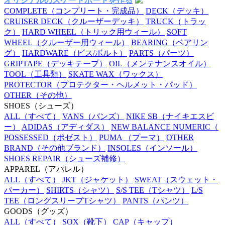
オリジナルのスケートボードを作る
COMPLETE
（コンプリート・完成品）
DECK
（デッキ）
CRUISER DECK
（クルーザーデッキ）
TRUCK
（トラッ
ク）
HARD WHEEL
（トリック用ウィール）
SOFT
WHEEL
（クルーザー用ウィール）
BEARING
（ベアリン
グ）
HARDWARE
（ビス/ボルト）
PARTS
（パーツ）
GRIPTAPE
（デッキテープ）
OIL
（メンテナンスオイル）
TOOL
（工具類）
SKATE WAX
（ワックス）
PROTECTOR
（プロテクター・ヘルメット・パッド）
OTHER
（その他）
SHOES
（シューズ）
ALL
（すべて）
VANS
（バンズ）
NIKE SB
（ナイキエスビ
ー）
ADIDAS
（アディダス）
NEW BALANCE NUMERIC
（
POSSESSED
（ポゼスト）
PUMA
（プーマ）
OTHER
BRAND
（その他ブランド）
INSOLES
（インソール）
SHOES REPAIR
（シューズ補修）
APPAREL
（アパレル）
ALL
（すべて）
JKT
（ジャケット）
SWEAT
（スウェット・
パーカー）
SHIRTS
（シャツ）
S/S TEE
（Tシャツ）
L/S
TEE
（ロングスリーブTシャツ）
PANTS
（パンツ）
GOODS
（グッズ）
ALL
（すべて）
SOX
（靴下）
CAP
（キャップ）