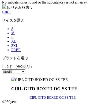
No subcategories found or the subcategory is not an array.
絞り込み検索：
GIRL
サイズを選ぶ
S
M
L
XL
2XL
FREE
ブランドを選ぶ
1 - 2 件（全2商品）
GIRL GITD BOXED OG SS TEE
GIRL GITD BOXED OG SS TEE
4,950yen